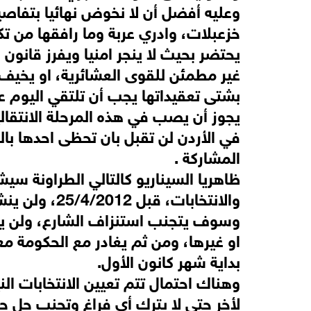
وعليه أفضل أن لا نخوض نهائيا بتفاص
خزعبلات، وادري عربة وما رافقها من ت
يحتضر بحيث لا ينجر امنيا ويفرز قانون
غير مطمئن للقوى العشائرية، او يخيف ال
بشتى تعقيداتها يجب أن تلتقي اليوم عل
يجوز أن يصب في هذه المرحلة الانتقال
في الأردن لن تقبل بان تحظى احدها با
المشاركة .
ظاهريا السيناريو كالتالي الطراونة س
والانتخابات، 
وسوف يتجنب استنزاف الشارع، ولن ي
او غيرها، ومن ثم يغادر مع الحكومة مع
بداية شهر كانون الأول.
وهناك احتمال تتم تعيين الانتخابات 
لأخر حتى لا يترك أي فراغ وتجنب حل ح