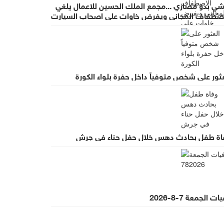
شي بدو مصاري ...مجمع الملك الحسين للاعمال يلغي
اصطفاف المجاني ويفرض خاوات على اصحاب السيارت
ضب واسع لقرار يطرد الاستثمار
ثور على شخص متوفياً داخل حفرة بلواء الكورة
اة طفل بحادث دهس خلال حفل حناء في جرش
ت الجمعة 7-8-2026