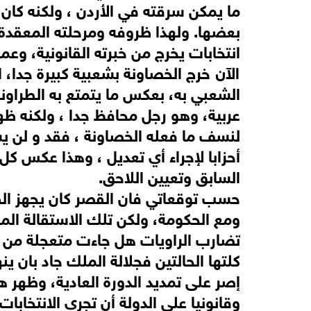
ما يمكن سرقته في الأردن ، ولكنه ك
بعضها. ولهذا ظروفه ومرحلته المعقدة،
انتخابات يخرج من خبرته القانونية، وع
الآن خرج الخصاونة بشعبية كبيرة جدا، 
الشعبي به، بعكس ما يتمتع به الطراون
عربية، وهو رجل محافظ جدا ، ولكنه ظهر
لنسف ما فعله الخصاونة ، فقد و لن ي
أحزابا لإجراء أي تعديل ، وهذا عكس كل
السابق وتعيين اللاحق.
حسب توقعاتي فان القصر كان يجهز الطر
ومع الحكومة، ولكن تلك الاستقالة الم
تضارب الراويات هل جاءت متعجلة من 
كلتها الحالتين فجلالة الملك جاد بان ي
إصر على تمديد الدورة العادية، وظهر هذ
وقانونيا على الدولة أن تجري الانتخاب