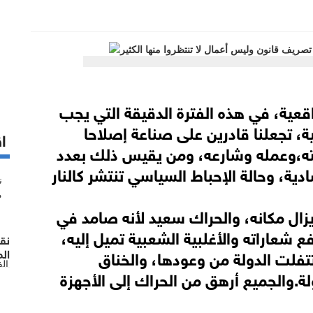
قعية، في هذه الفترة الدقيقة التي يجب
ية، تجعلنا قادرين على صناعة إصلاحا
اق
يته،وعمله وشارعه، ومن يقيس ذلك بعدد
ة، وحالة الإحباط السياسي تنتشر كالنار
يزال مكانه، والحراك سعيد لأنه صامد في
شعاراته والأغلبية الشعبية تميل إليه،
نق
تتفلت الدولة من وعودها، والخناق
الم
ال
ة.والجميع أرهق من الحراك إلى الأجهزة