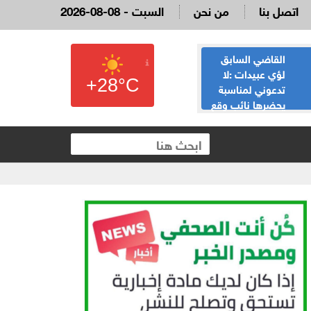
اتصل بنا
من نحن
2026-08-08 - السبت
القاضي السابق
الحياصات ينفي
لؤي عبيدات :لا
صحة انباء صدور
+28°C
تدعوني لمناسبة
نتائج الثانوية العامة
يحضرها نائب وقع
غدا الخميس
 العقارية