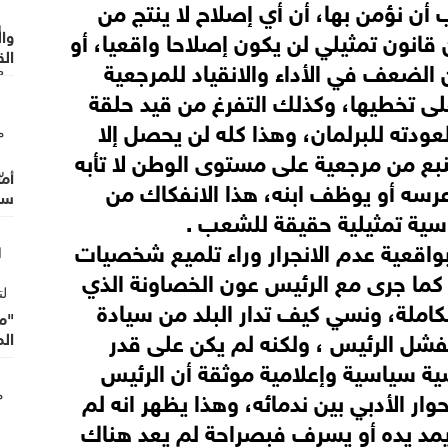
أن نؤمن بها، أن أي إصلاح لا ينتج من
انون تمثيلي لن يكون إصلاحا واقعيا، أو
وا
الق
 الضعف في الأداء والانقياد للمرجعية
وال
على تخطيها، وكذلك التفرغ من قيد حلقة
دته للبرلمان، وهذا كله لن يحصل إلا
بع من مرجعية على مستوى الوطن لا تأبه
أما
سه أو يوظف ابنه، هذا الانفكاك من
سر
اسية تمثيلية حقيقة للشعب .
بواقعية عدم الانجرار وراء تلميع شخصيات
ة، كما جرى مع الرئيس عون الخصاونة الذي
املة، ونسي كيف تدار البلد من سيادة
"م
فشل الرئيس ، ولكنه لم يكن على قدر
ال
 سياسية وإعلامية موثقة أن الرئيس
ر الأدبي بين ندمائه، وهذا يظهر انه لم
يمد يده أو يسرف فبصراحة لم يعد هناك