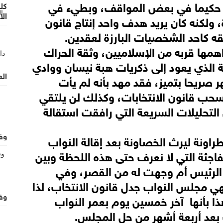
ان حكيما في بعض المواقف، وبطيء في
كل
ال
 ولكنه كان يريد هدف واحد إنتاج قانون
وغ
مقه كاحد الشخصيات البارزة لعقدين.
اهمها قربه من الإسلاميين، وثقة الحراك
ة الذي يعود إلى ذكريات هبة نيسان ووادي
الع
 صريحا بتميز، فقد مهد بأنه لم يأت
سحب قانون الانتخابات، وكذلك لن يلتقي
 التحليلات السريعة التي رافقت استقالة
وف
اونة ليرث الخصاونة بعد إقالة النواب
فاجئة التي لا نعرف حتى هذه اللحظة وبين
الرئيس أم وجهت له من القصر، وفي
نهي مجلس النواب جدل قانون الانتخاب، لذا
وفيا
ا بأنها
آخر خمسين يوم بعمر النواب
ات بعد أربعة أشهر من حل المجلس.