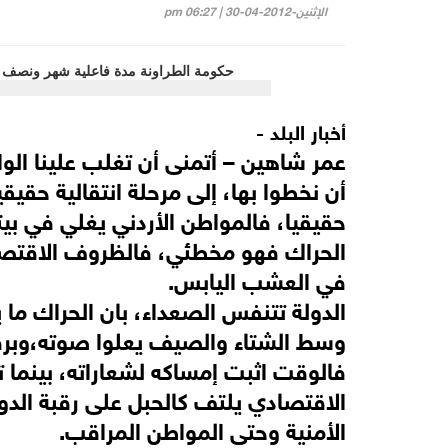
الإثنين-2012-04-30 | 06:27 pm
أخبار البلد -
عمر شاهين – أتمنى أن تغلب علينا الوا
أن نخطوا بها، إلى مرحلة انتقالية حقيق
حقيقيا، فالمواطن الأردني يغلي في ب
الحراك فهو مخطئي، فالظروف الاقتصادي
في العشب اليابس.
الدولة تتنفس الصعداء، بان الحراك ما 
وسط الشتاء والصيف يعلوا صوته،وبرفع 
فالوقت اثبت إمساكه لشعاراته، بينما 
الاقتصادي يلتف كالحبل على رقبة الدول
الأمنية وحتى المواطن المراقب.