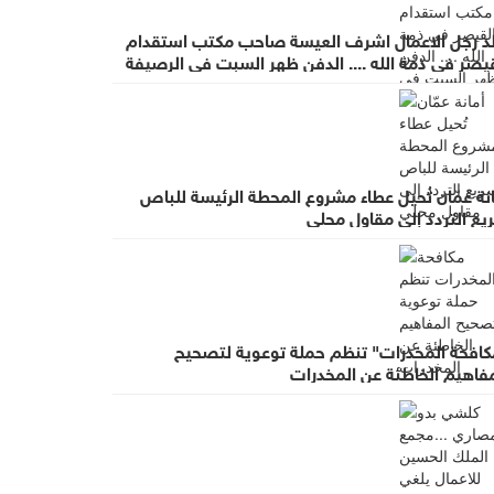
لد رجل الاعمال اشرف العيسة صاحب مكتب استقدام
يصر في ذمة الله .... الدفن ظهر السبت في الرصيفة
عزاء في ديوان صانور بحي الرشيد
نة عمّان تُحيل عطاء مشروع المحطة الرئيسة للباص
يع التردد إلى مقاول محلي
كافحة المخدرات" تنظم حملة توعوية لتصحيح
مفاهيم الخاطئة عن المخدرات