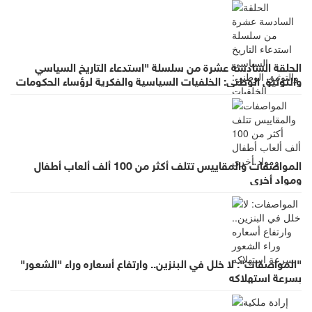
الحلقة السادسة عشرة من سلسلة "استدعاء التاريخ السياسي
والتوثيق الوطني: الخلفيات السياسية والفكرية لرؤساء الحكومات
في عهد الملك الحسين بن طلال (١٩٥٣- ١٩٩٩)"
المواصفات والمقاييس تتلف أكثر من 100 ألف ألعاب أطفال
ومواد أخرى
"المواصفات": لا خلل في البنزين.. وارتفاع أسعاره وراء "الشعور"
بسرعة استهلاكه