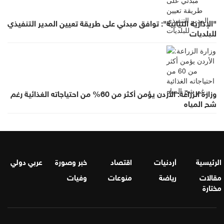
"الإدارية النيابية": توافق مبدئي على طريقة تعيين المدير التنفيذي
للبلديات
وزارة الزراعة: الأردن يؤمن أكثر من 60% من احتياجاته الغذائية رغم
شح المياه
الرئيسية
أردنيات
اقتصاد
خبر وصورة
عربي دولي
مقالات
رياضة
منوعات
وفيات
مختارة