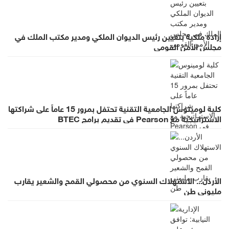
إرادة ملكية بتعيين رئيس الديوان الملكي ومدير مكتب الملك في
مجلس الأمن القومي
كلية لومينوس الجامعية التقنية تحتفل بمرور 15 عاماً على شراكتها
الاستراتيجية مع Pearson في تقديم برامج BTEC
الأردن... الاستهلاك السنوي من محصولي القمح والشعير يقارب
مليوني طن