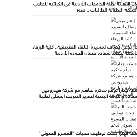
ن الاهلية بطلة الجامعات الأردنية في الكراتيه للطلاب
صيفه البطولة للطالبات .. صور
از نوعي يضاف لمسيرة البلقاء التطبيقية.. كلية الزرقاء
جامعية تحصد شهادة ضمان الجودة الأردنية
معة جدارا توقّع مذكرة تفاهم مع شركة هيدروجين
عادة واللياقة البدنية لتعزيز التدريب العملي لطلبة
ربية البدنية
معة البترا تبحث توظيف تقنيات "المسرع الضوئي"