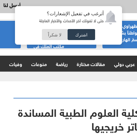
أرسل لنا
أترغب في تفعيل الإشعارات؟
حتى لا تفوتك آخر الأحداث والأخبار العاجلة
ظهراوي يعاتب
إرادة ملكية بتعيين
اطناً بشأن عبارة:
رئيس الديوان
اشترك
لا شكراً
مّ الهاري)
الملكي ومدير
مكتب الملك في
مجلس الأمن القومي
عربي دولي
مقالات مختارة
رياضة
منوعات
وفيات
يعملون بها
ية العلوم الطبية المساندة
تر خريجيها