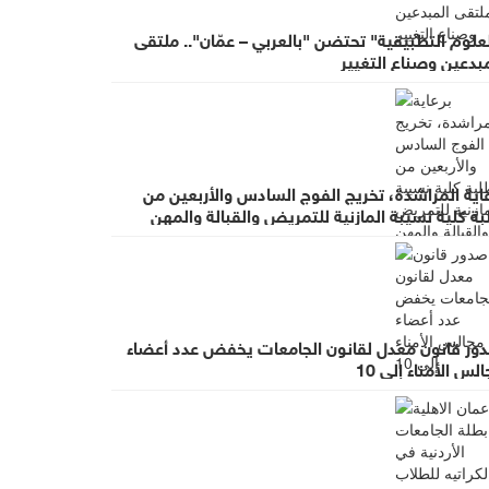
علوم التطبيقية" تحتضن "بالعربي – عمّان".. ملتقى
بدعين وصناع التغيير
اية المراشدة، تخريج الفوج السادس والأربعين من
ة كلية نسيبة المازنية للتمريض والقبالة والمهن
بية المساندة
ور قانون معدل لقانون الجامعات يخفض عدد أعضاء
لس الأمناء إلى 10