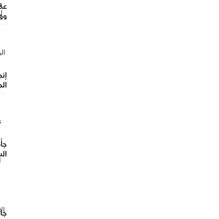
عما
وو
إنج
ال
جا
الس
الت
جا