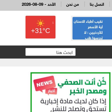
اتصل بنا
من نحن
2026-08-09 - الأحد
نقيب أطباء الاسنان
القاضي السابق
أية الأسمر
لؤي عبيدات :لا
+31°C
للأردنيين : لا
تدعوني لمناسبة
تدرسوا طب
يحضرها نائب وقع
الاسنان، لدينا 13,354 طبيب
على الملكية العقارية
والفائض يصل لـ100%، و5 الاف لا