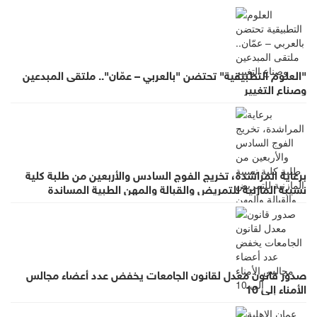
"العلوم التطبيقية" تحتضن "بالعربي – عمّان".. ملتقى المبدعين
وصناع التغيير
برعاية المراشدة، تخريج الفوج السادس والأربعين من طلبة كلية
نسيبة المازنية للتمريض والقبالة والمهن الطبية المساندة
صدور قانون معدل لقانون الجامعات يخفض عدد أعضاء مجالس
الأمناء إلى 10