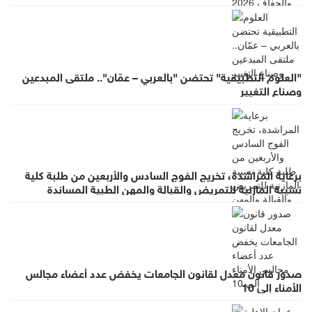
"العلوم التطبيقية" تحتضن "بالعربي – عمّان".. ملتقى المبدعين
وصناع التغيير
برعاية المراشدة، تخريج الفوج السادس والأربعين من طلبة كلية
نسيبة المازنية للتمريض والقبالة والمهن الطبية المساندة
صدور قانون معدل لقانون الجامعات يخفض عدد أعضاء مجالس
الأمناء إلى 10