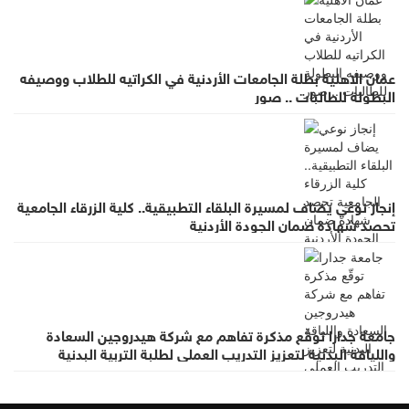
عمان الاهلية بطلة الجامعات الأردنية في الكراتيه للطلاب ووصيفه
البطولة للطالبات .. صور
إنجاز نوعي يضاف لمسيرة البلقاء التطبيقية.. كلية الزرقاء الجامعية
تحصد شهادة ضمان الجودة الأردنية
جامعة جدارا توقّع مذكرة تفاهم مع شركة هيدروجين السعادة
واللياقة البدنية لتعزيز التدريب العملي لطلبة التربية البدنية