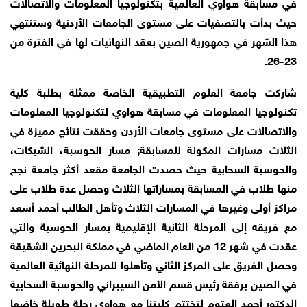
في مسابقة هواوي العالمية بتكنولوجيا المعلومات والاتصالات
حيث بدأت بالتصفيات على مستوى الجامعات الأردنية وستنتهي
هذا الشهر في جمهورية الصين بعقد النهائيات لها في الفترة من
23-26.
شاركت جامعة العلوم التطبيقية الخاصة ممثلة بطلبة كلية
تكنولوجيا المعلومات في مسابقة هواوي لتكنولوجيا المعلومات
والاتصالات على مستوى جامعات الأردن وحققت نتائج مميزة في
الثلاث مسارات المكونة للمسابقة; مسار الحوسبة، الشبكات،
والحوسبة السحابية حيث حصدت الجامعة مقعد أكثر جامعة نجح
منها طلاب في المسابقة بمساراتها الثلاث وحصل عدة طلاب على
مراكز أولى وغيرها في المسارات الثلاث وتأهل الطالب أحمد أسعد
مع فريقه إلى المرحلة الثانية الإقليمية بمسار الحوسبة والتي
عقدت في شهر 12 من العام الماضي في مملكة البحرين الشقيقة
وحصل الفريق على المركز الثاني وتأهلوا للمرحلة النهائية العالمية
في الصين برفقة رئيس قسم الأمن السيبراني والحوسبة السحابية
الدكتور أحمد العتوم لتختتم كليتنا مع هواوي رحلة طويلة خاضها