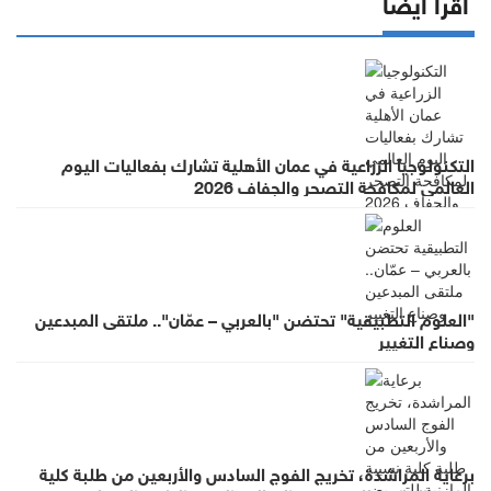
اقرأ أيضا
التكنولوجيا الزراعية في عمان الأهلية تشارك بفعاليات اليوم
العالمي لمكافحة التصحر والجفاف 2026
"العلوم التطبيقية" تحتضن "بالعربي – عمّان".. ملتقى المبدعين
وصناع التغيير
برعاية المراشدة، تخريج الفوج السادس والأربعين من طلبة كلية