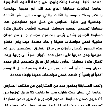
اختتمت كلية الهندسة والتكنولوجيا في جامعة العلوم التطبيقية
الخاصة فعاليات مسابقة الحاج عبد الله أبو خديجة للهندسة
والتكنولوجيا" بموسمها الثالث والتي تهدف إلى نشر الثقافة
الهندسية بين طلبة المدارس من خلال طرح مسابقتين هما
مسابقة تصميم الجسور ومسابقة تصميم المأوى. وتتمثل فكرة
مسابقة الجسور بشكل رئيس بتصميم مجسم جسر من عيدان
خشبية ضمن مواصفات معينة وأبعاد محددة حيث يتم اخضاع
هذه الجسور لأحمال وأوزان من مركز التعليق المخصص ومن ثم
تقييمها وفق قدرتها على تحمل هذه الأوزان نسبةً إلى وزنها. بينما
تتمثل فكرة مسابقة المأوى بقيام كل فريق بتصميم فراغ محدد
بجدران وسقف أو أسقف يعبر عن حاجة وظيفية قابل للتوسع
أفقياً أو رأسياً أو كلاهما ضمن مواصفات معينة وأبعاد محددة.
وتمت المسابقة بحضور عدد من المشاركين من مختلف المدارس
الخاصة في عمان حيث شارك فيها ما يقارب 32 فريق توزعوا بين
24 فريق ضمن مسابقة تصميم الجسور و 8 فرق ضمن مسابقة
تصميم المأوى، حيث قام كل فريق بعرض عمله وتم إخضاع كل