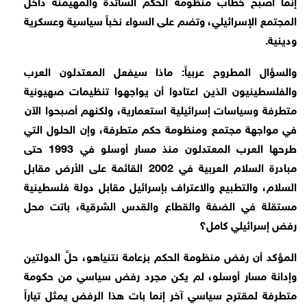
إنما أصبح خطاب منظومة الحكم السائدة والمهيمنة داخل
المجتمع الإسرائيلي، وتضم على السواء نخباً سياسية وعسكرية
ودينية.
والسؤال المطروح عربياً: ماذا سيفعل المعتدلون العرب
والفلسطينيون الذين اعتادوا أن يواجهوا تنظيمات صهيونية
متطرفة وسياسات إسرائيلية استعمارية، ولكنهم أصبحوا الآن
في مواجهة مجتمع ومنظومة حكم متطرفة، وإن الحلول التي
طرحها العرب المعتدلون منذ مسار أوسلو في 1993 حتى
مبادرة السلام العربية في 2002 القائمة على الأرض مقابل
السلام، والتطبيع والاعتراف بإسرائيل مقابل دولة فلسطينية
مستقلة في الضفة والقطاع والقدس الشرقية، باتت محل
رفض إسرائيلي كامل؟
المؤكد أن رفض منظومة الحكم بزعامة نتنياهو، حلَّ الدولتين
وإدانة مسار أوسلو، لم يكن مجرد رفض سياسي من حكومة
متطرفة لمقترح سياسي آخر إنما بات هذا الرفض يمثل تياراً