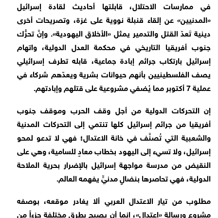
في ممارسات الاحتلال، قابلتها أحاديث لقادة إسرائيل
«المدنيين» عن إلقاء قنبلة نووية على غزة، وتصريحات أخرى
دينية تَعدّ القتل والتدمير يمثل «الأخلاق اليهودية». وإنَّ تحرُّك
جنوب أفريقيا التاريخي في محكمة العدل الدولية، واتهام
إسرائيل بارتكاب جرائم إبادة جماعية، قابله تطرف إسرائيلي
يصف الفلسطينيين بأنهم حيوانات بشرية ويعدّهم شركاء في
عملية 7 أكتوبر مما يُضفي مشروعية على قتلهم وإبادتهم.
إن التحركات الدولية من أجل وقف الحرب وموقف جنوب
أفريقيا من جرائم إسرائيل كلها تنتمي إلى التحركات المدنية
والشعبية التي تُصنَّف في خانة الاعتدال؛ فهي لا تدعو لمحو
إسرائيل، ولا تسيء إلى اليهود بخطاب معادٍ للسامية، وهي على
النقيض من مدرسة مواجهة إسرائيل بالإضرار بحرية الملاحة
الدولية، فهي تحاصرها بنضالٍ مدنيٍّ يفهمه العالم.
مطلوب من تيار الاعتدال العربي ألا يغادر موقعه، بوصفه
مشروع ورسالة «اعتدال»، إنما أن يصبح بطرق مختلفة جزءاً من