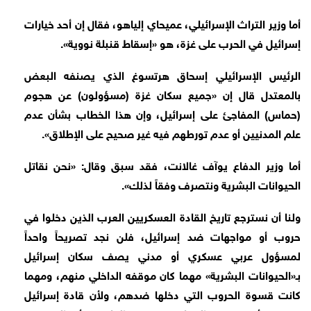
أما وزير التراث الإسرائيلي، عميحاي إلياهو، فقال إن أحد خيارات
إسرائيل في الحرب على غزة، هو «إسقاط قنبلة نووية».
الرئيس الإسرائيلي إسحاق هرتسوغ الذي يصنفه البعض
بالمعتدل قال إن «جميع سكان غزة (مسؤولون) عن هجوم
(حماس) المفاجئ على إسرائيل، وإن هذا الخطاب بشأن عدم
علم المدنيين أو عدم تورطهم فيه غير صحيح على الإطلاق».
أما وزير الدفاع يوآف غالانت، فقد سبق وقال: «نحن نقاتل
الحيوانات البشرية ونتصرف وفقاً لذلك».
ولنا أن نسترجع تاريخ القادة العسكريين العرب الذين دخلوا في
حروب أو مواجهات ضد إسرائيل، فلن نجد تصريحاً واحداً
لمسؤول عربي عسكري أو مدني يصف سكان إسرائيل
بـ«الحيوانات البشرية» مهما كان موقفه الداخلي منهم، ومهما
كانت قسوة الحروب التي دخلها ضدهم، ولأن قادة إسرائيل