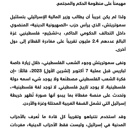
مهيمناً على منظومة الحكم والمجتمع.
ولذا لم يكن غريباً أن يطالب وزير المالية الإسرائيلي بتسلئيل
سموتريتش، الذي يرأس حزب «الصهيونية الدينية» المنضوي
داخل التحالف الحكومي الحاكم، بـ«تشجّيع» فلسطينيي غزة
البالغ عددهم 2.4 مليون تقريباً على مغادرة القطاع إلى دول
أخرى.
ونفى سموتريتش وجود الشعب الفلسطيني، خلال زيارة خاصة
لباريس قبل عملية 7 أكتوبر (تشرين الأول) 2023، قائلاً: «إن
فكرة الشعب الفلسطيني مصطنَعة ولا يوجد شيء اسمه دولة
فلسطينية. لا يوجد تاريخ فلسطيني. لا توجد لغة فلسطينية»،
وتحدث على منصة مغطاة بما يبدو أنها صورة تُظهر خريطة
إسرائيل التي تشمل الضفة الغربية المحتلة وغزة والأردن.
وقد استخدم نتنياهو وتقريباً كل قادة ما تُعرف بالأحزاب
المدنية في إسرائيل، وليست فقط الأحزاب الدينية، مفردات