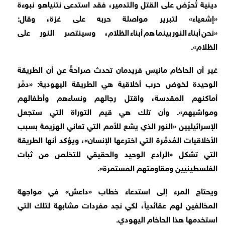
دينية تُحرّض على القتل والتدمير، فقد استدعى نتنياهو نبوءة
«إشعياء» لتبرير مواصلة حربه على غزة، وقال:
«نحن أبناء النور بينما هم أبناء الظلام، وسينتصر النور على
الظلام».
غير أن الحاخام مانيس فريدمان تحدث صراحةً عن أن الطريقة
الوحيدة لخوض حرب أخلاقية هي الطريقة اليهودية: «دمِّر
أماكنهم المقدسة، واقتل رجالهم ونساءهم وأطفالهم
ومواشيهم». وأن تلك هي قيم التوراة التي ستجعل
الإسرائيليين «النور الذي يشع للأمم التي تعاني الهزيمة بسبب
الأخلاقيات المُدمِّرة التي اخترعها الإنسان»، ويؤكد أنها الطريقة
التي تشكل «الرادع الوحيد والحقيقي للتخلص من ثبات
الفلسطينيين ومقاومتهم المستمرة».
ويحتاج المرء إلى استدعاء خطاب «داعش» في مواجهة
المخالفين لهم عقائدياً، لكي نجد مفردات مشابهة لتلك التي
استخدمها هذا الحاخام اليهودي.