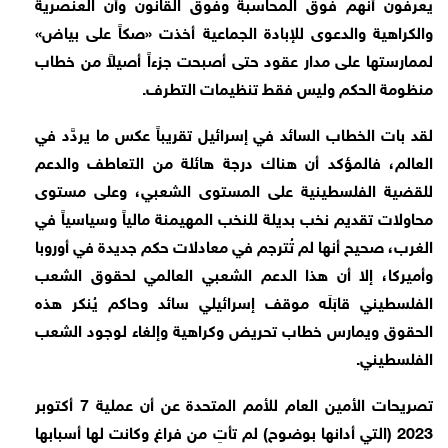
يعرفون أنهم فوق المحاسبة وفوق القانون وأن العنصرية
والكراهية والدعوى للإبادة الجماعية أخذت «صكاً على بياض»
لممارستها على مدار عقود حتى أصبحت جزءاً أصيلاً من خطاب
منظومة الحكم وليس فقط تنظيمات التطرف.
لقد بات الخطاب السائد في إسرائيل تقريباً عكس ما يردَّد في
العالم، فالمؤكد أن هناك درجة هائلة من التعاطف والدعم
للقضية الفلسطينية على المستوى الشعبي، وعلى مستوى
محاولات تقديم نخب بديلة للنخب المهيمنة مالياً وسياسياً في
الغرب، صحيح أنها لم تُترجم في معادلات حكم جديدة في أوروبا
وأميركا، إلا أن هذا الدعم الشعبي العالمي لحقوق الشعب
الفلسطيني قابَلَه موقف إسرائيلي سائد وحاكم يُنكر هذه
الحقوق ويمارس خطاب تحريض وكراهية وإلغاء لوجود الشعب
الفلسطيني.
تصريحات الأمين العام للأمم المتحدة عن أن عملية 7 أكتوبر
2023 (التي أدانها بوضوح) لم تأتِ من فراغ وكانت لها أسبابها