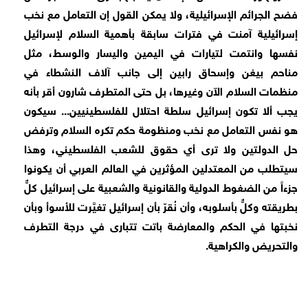
فضح الجرائم الإسرائيلية، ولا يمكن القول إن التعامل مع نخب
إسرائيلية آمنت في فترات سابقة بأهمية السلام لإسرائيل
نفسها وانتمت لتيارات في اليمين واليسار والوسط، مثل
مناحم بيغن وإسحاق رابين إلى جانب آلاف النشطاء في
منظمات السلام الآن وغيرها، بل حتى المتطرف شارون أقر بأنه
يجب ألا تكون إسرائيل سلطة احتلال للفلسطينيين... سيكون
هو نفس التعامل مع نخب ومنظومة حكم تكره السلام وترفض
حل الدولتين ولا ترى أي حقوق للشعب الفلسطيني، وهذا
سيتطلب من المعتدلين المؤثرين في العالم العربي أن يكونوا
جزءاً من الضغوط الدولية والقانونية والشعبية على إسرائيل كلٌّ
بطريقته وكلٌّ بأسلوبه، وأن نُقرّ بأن إسرائيل تغيَّرت للأسوأ وبأن
نخبتها في الحكم والمعارضة باتت تتبارى في درجة التطرف
والتحريض والكراهية.