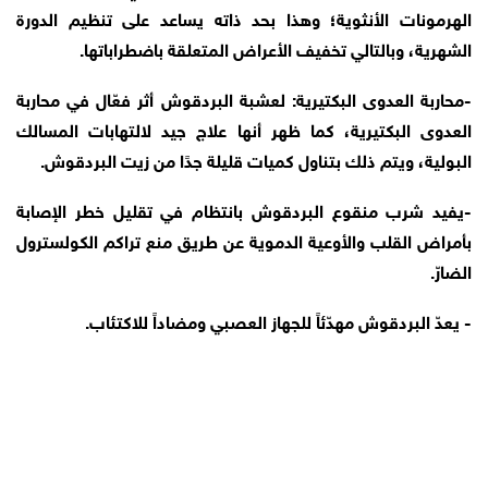
الهرمونات الأنثوية؛ وهذا بحد ذاته يساعد على تنظيم الدورة
الشهرية، وبالتالي تخفيف الأعراض المتعلقة باضطراباتها.
-محاربة العدوى البكتيرية: لعشبة البردقوش أثر فعّال في محاربة
العدوى البكتيرية، كما ظهر أنها علاج جيد لالتهابات المسالك
البولية، ويتم ذلك بتناول كميات قليلة جدًا من زيت البردقوش.
-يفيد شرب منقوع البردقوش بانتظام في تقليل خطر الإصابة
بأمراض القلب والأوعية الدموية عن طريق منع تراكم الكولسترول
الضارّ.
- يعدّ البردقوش مهدّئاً للجهاز العصبي ومضاداً للاكتئاب.