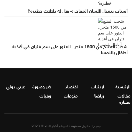
أسباب تنميل اللسان المفاجئ- هل له دلالات خطيرة؟
سُحب المنتج من 1500 متجر.. العثور على سم فئران في أغذية
أطفال بالنمسا
الرئيسية
أردنيات
اقتصاد
خبر وصورة
عربي دولي
مقالات
رياضة
منوعات
وفيات
مختارة
جميع الحقوق محفوظة لموقع أخبار البلد © 2023