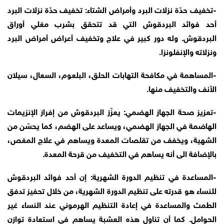
-تخفيف حدّة نزلات البرد وأمراض الشتاء: تخفيف حدّة نزلات البرد
أحد فوائد البردقوش التي قد تتحقق بشرب مغلي أوراق
البردقوش. وله دور كبير في علاج وتخفيف أعراض أمراض البرد
ونزلاته والإنفلونزا.
-المساهمة في مكافحة التهابات الحلق، البلعوم، السعال، سيلان
الأنف والتخفيف منها.
-تعزيز صحة الجهاز الهضمي: يعزّز البردقوش من إفراز الإنزيمات
الهاضمة في الجهاز الهضمي، ويساعد على الهضم، كما يحسّن من
الشهية، ويخفف من تقلصات المعدة ويساهم في علاج المغص،
بالإضافة الى أنه يساهم في التخفيف من قرحة المعدة.
-المساعدة في تنظيم الدورة الشهرية: إن أحد فوائد البردقوش
للنساء هو قدرته على تنظيم الدورة الشهرية، من خلال تحفيز تدفق
الطمث والمساعدة في إعادة التنظيم الهرموني عند النساء غير
الحوامل. كما أن تناول هذه العشبة يساهم في استعادة توازن