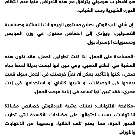
هو اضطراب هرموني يترافق مع هذه الأعراض منها عدم انتظام
الدورة الشهرية وحب الشباب.
-إن شاي البردقوش يحسّن مستوى الهرمونات النسائية وحساسية
الأنسولين، ويؤدي إلى انخفاض معنوي في وزن المبايض
ومستويات الإستراديول.
-المساعدة على الحمل: إذا كنتِ تحاولين الحمل، فقد تكون هذه
العشبة هي العلاج الذهبي. وفي حين أنها ليست بديلة لنمط حياة
صحي، لكنها بالتأكيد يمكن أن تعزّز فرصتكِ في الحمل سواء قمتِ
بدمجها في الوصفات، أو شربها كشاي أو استخدامها في زيت
عطري، فقد تبين أنها تساعد في زيادة فرصة الحمل.
-مكافحة الالتهابات: تمتلك عشبة البردقوش خصائص مضادّة
للالتهابات، بسبب احتوائها على مضادات الأكسدة التي تحارب
الجذور الحرّة، مما يمنع تلف الخلايا، ويحميها من الالتهابات
والأورام.