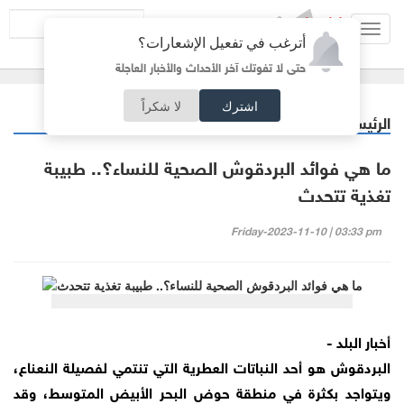
Toggl
أترغب في تفعيل الإشعارات؟
navig
حتى لا تفوتك آخر الأحداث والأخبار العاجلة
اشترك
لا شكراً
الرئيسية
صحة
/
ما هي فوائد البردقوش الصحية للنساء؟.. طبيبة
تغذية تتحدث
Friday-2023-11-10 | 03:33 pm
أخبار البلد -
البردقوش هو أحد النباتات العطرية التي تنتمي لفصيلة النعناع،
ويتواجد بكثرة في منطقة حوض البحر الأبيض المتوسط، وقد