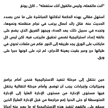
"أنت ماتفعله، وليس ماتقول أنك ستفعله" .. كارل يونغ
أستهل مقالي بهذه الحكمة لدلالتها المباشرة على ما نحن بصدد
الحديث عنه. فكل رائد أعمال يرغب في نجاح منظمته ونموها،
وتجده في سبيل ذلك يعد العدة، ويجهز الفريق الذي يضع على
عاتقه إعداد استراتيجية تضمن تحقيق مايرغب فيه. لكن ليس كل
مايكتب على الورق يجد طريقه إلى النور. فكم من ملفات تحوي في
طياتها درر وعبر بقيت رهينة الأدراج، لم تزد على كونها حبرا على
ورق.
حين ننتقل إلى مرحلة تنفيذ الاستراتيجية فنحن أمام برامج
وميزانيات وإجراءات يجب أن توضع. وأمام مرحلة انتقالية ينتقل
فيها مستوى الإدارة من مستوى الإدارة العليا إلى الإدارة
المتوسطة أو حتى الدنيا (مع مراجعة من قبل الإدارة العليا) الذين
سيقع على عاتقهم تنفيذ هذه الاستراتيجية او ما يعبر عنه أحيانا