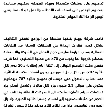
تدريبهم على عمليات متعددة؛ وبهذه الطريقة يمكنهم مساعدة
بعضهم البعض على استكشاف الأخطاء، والعمل كبدلاء مما يعني
توفير الراحة أثناء المهام المتكررة.
قامت شركة بوينغ بتنفيذ سلسلة من البرامج لخفض التكاليف
بشكل كبير، فقررت الإدارة حل العلاقات السيئة مع النقابات
العمالية بسبب قرارها تقليص حجم العمال في الشركة والاستعانة
بمصادر خارجية لما يقرب من 70٪ من عملية التصنيع، كما قررت
خفض وقت التجميع النهائي إلى ثلاثة أيام (مقارنة بـ 20 يوم لكل
طائرة 737) من خلال جعل الموردين يبنون أقسامًا مكتملة للطائرة.
فقد تصاب بالذهول متى عرفت أن نموذج طائرة 787 دريملاينر
يحتوي على حوالي 2.3 مليون جزء لكل طائرة. وتشمل أصغر جزء
كعلامات «حزام الأمان المثبت» إلى المحركات النفاثة، وتختلف في
الحجم من مثبتات صغيرة إلى أقسام جسم الطائرة الكبيرة. ولا زال
الموردون الخارجيون جزءًا من نظام إنتاج بوينج منذ تأسيس الشركة