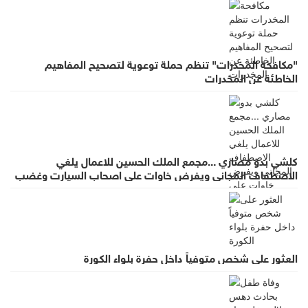
"مكافحة المخدرات" تنظم حملة توعوية لتصحيح المفاهيم
الخاطئة عن المخدرات
كلشي بدو مصاري ...مجمع الملك الحسين للاعمال يلغي
الاصطفاف المجاني ويفرض خاوات على اصحاب السيارت وغضب
واسع لقرار يطرد الاستثمار
العثور على شخص متوفياً داخل حفرة بلواء الكورة