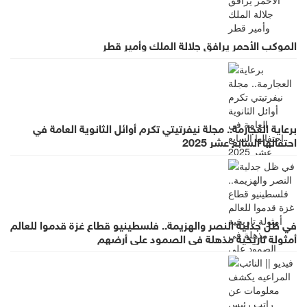
الموكب الأحمر يرافق جلالة الملك وأمير قطر
برعاية العجارمة.. مجلة نيفرتيتي تكرم أوائل الثانوية العامة في
احتفالها السابع عشر 2025
في ظل جدلية النصر والهزيمة.. فلسطينيو قطاع غزة قدموا للعالم
أمثولة تاريخية مذهلة في الصمود على أرضهم