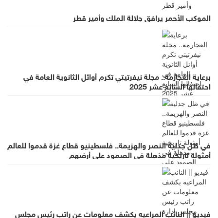
الموكب الأحمر يرافق جلالة الملك وأمير قطر
برعاية العجارمة.. مجلة نيفرتيتي تكرم أوائل الثانوية العامة في
احتفالها السابع عشر 2025
في ظل جدلية النصر والهزيمة.. فلسطينيو قطاع غزة قدموا للعالم
أمثولة تاريخية مذهلة في الصمود على أرضهم
فيديو || النائب المراعيه يكشف معلومات عن راتب رئيس مجلس