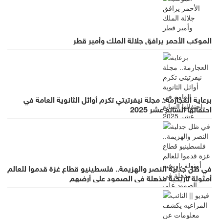
الموكب الأحمر يرافق جلالة الملك وأمير قطر
برعاية العجارمة.. مجلة نيفرتيتي تكرم أوائل الثانوية العامة في
احتفالها السابع عشر 2025
في ظل جدلية النصر والهزيمة.. فلسطينيو قطاع غزة قدموا للعالم
أمثولة تاريخية مذهلة في الصمود على أرضهم