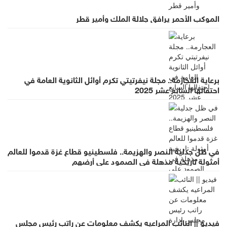
الموكب الأحمر يرافق جلالة الملك وأمير قطر
برعاية العجارمة.. مجلة نيفرتيتي تكرم أوائل الثانوية العامة في
احتفالها السابع عشر 2025
في ظل جدلية النصر والهزيمة.. فلسطينيو قطاع غزة قدموا للعالم
أمثولة تاريخية مذهلة في الصمود على أرضهم
فيديو || النائب المراعيه يكشف معلومات عن راتب رئيس مجلس