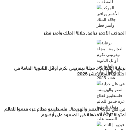
الموكب الأحمر يرافق جلالة الملك وأمير قطر
برعاية العجارمة.. مجلة نيفرتيتي تكرم أوائل الثانوية العامة في
احتفالها السابع عشر 2025
في ظل جدلية النصر والهزيمة.. فلسطينيو قطاع غزة قدموا للعالم
أمثولة تاريخية مذهلة في الصمود على أرضهم