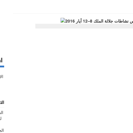
اق
الا