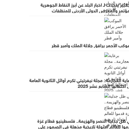
غبير يتحدث لـ اخبار البلد عن أبرز النقاط الجوهرية
مؤتمر والمعرض الدولي الأردني للمنظفات
وكب الأحمر يرافق جلالة الملك وأمير قطر
اية العجارمة.. مجلة نيفرتيتي تكرم أوائل الثانوية العامة
احتفالها السابع عشر 2025
 ظل جدلية النصر والهزيمة.. فلسطينيو قطاع غزة
موا للعالم أمثولة تاريخية مذهلة في الصمود على