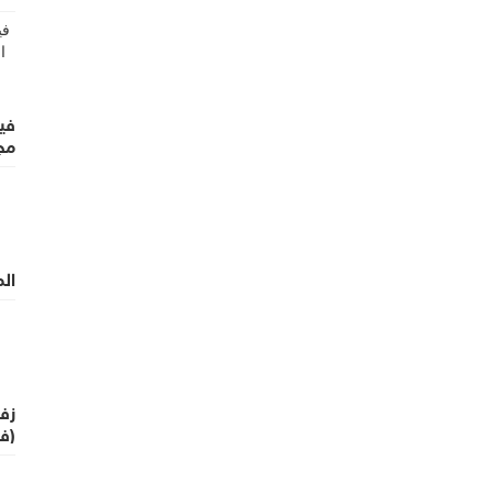
أر
في
مج
ال
زفة
(في