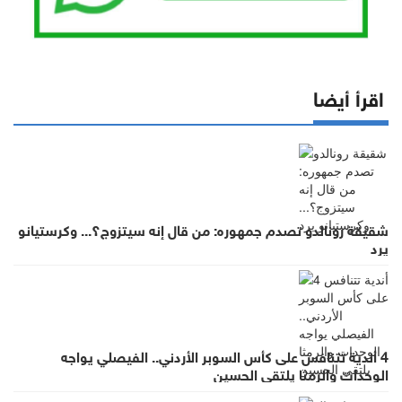
اقرأ أيضا
شقيقة رونالدو تصدم جمهوره: من قال إنه سيتزوج؟... وكرستيانو
يرد
4 أندية تتنافس على كأس السوبر الأردني.. الفيصلي يواجه
الوحدات والرمثا يلتقي الحسين