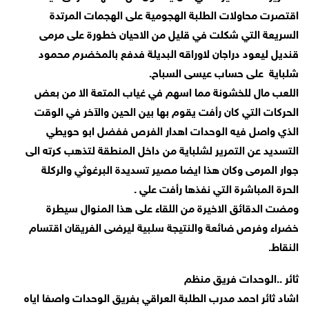
اقتصرت محاولات الطلبة الهجومية على الهجمات المرتدة
السريعة التي شكلت في قليل من الاحيان خطورة على مرمى
قنديل ليعود دراجان لاوراقه البديلة فدفع بالمخضرم محمود
شلباية على حساب عيسى السباح.
اللعب مال للخشونة مما اسهم في غياب المتعة الا من بعض
الحركات التي كان رأفت يقوم بها بين الحين والآخر في الوقت
الذي واصل فيه الوحدات اهدار الفرص ففضل ابو حويطي
التسديد عن التمرير لشلباية من داخل المنطقة لتذهب كرته الى
جوار المرمى وكان هذا ايضا مصير تسديدة البرغوثي والركلة
الحرة المباشرة التي نفذها رأفت علي .
ومضت الدقائق الاخيرة من اللقاء على هذا المنوال سيطرة
خضراء وفرص ضائعة والنتيجة سلبية ليرضى الفريقان اقتسام
النقاط.
ثائر ..الوحدات فريق منظم
اشاد ثائر احمد مدرب الطلبة العراقي بفريق الوحدات واصفا اياه