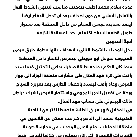
عودة سلام محمد اجاءت بتوقيت مناسب لينتهي الشوط الاول
بالتعادل السلبي من دون اهداف بعد ان تدخل الدفاع ايضا
ليبعد تسديدة عيسى السباح من داخل المنطقة بعد مشوار
طويل قطعه السباح لكنه لم يجد المساندة اللازمة.
لعبة المدربين
دخل الوحدات الشوط الثاني بالاهداف ذاتها محاولا طرق مرمى
الضيوف فتوغل ابو حويطي ليتعرض للاعثار داخل المنطقة
فيما كان الحكم يمنحه بطاقة صفراء بداعي التمثيل فيما سدد
رأفت علي كرة فهد العتال على مشارف منطقة الجزاء الى جوار
المرمى وعاد رأفت ليسدد باحضان الحارس بعد تمريرة السباح
وبحثا عن تفعيل الدور الهجومي واستثمار الفرص اشرك دراجان
مالك البرغوثي على حساب فهد العتال.
في المقابل ظهر فريق الطلبة منضبطا اكثر من الناحية
التكتيكية فعمد الى الدفع باكبر عدد ممكن من اللاعبين في
منطقة العمليات لمنع لاعبي الوحدات من ممارسة هواية
التمريرات القصيرة التي كان يصلون من خلالها للمرمى فيما