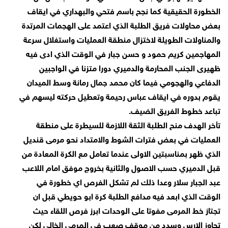
الخطورة الحقيقية كما نجح باسم فتحي والبهداري في ايقاف
بعض محاولات فريق الطلبة الذي اعتمد على الهجمات المرتدة
والمناولات الطويلة لاختزال منطقة العمليات واستغلال سرعة
المهاجمين كريم حمود و حسن جبار في الوقت الذي ادى فيه
ظهيرى الجنب المحارمة والدميري دورا متزنا في الواجبين
الدفاعي والهجومي فيما كان محمد جمال رمانة وسط الميدان
يقوم بدوره في ايقاف عباس رحيمة وتعطيل حركته ليسهم في
تباعد خطوط الفريق الضيف.
تأخر الهدف منح الطلبة الثقة اللازمة للسيطرة على منطقة
العمليات في بعض فترات الشوط والامتداد نحو مرمى قنديل
الذي ظهر بمناسبتين الاولى عندما تعامل مع الكرة المعادة من
قبل الدميري حسب الاصول والثانية بخروج موفق امام اللاعب
عبد الجبار سلار وعدا ذلك لم تشكل الفرص اي خطورة في
الوقت الذي ابعد فيه مدافع الطلبة كرة ابو حويطي قبل ان
تجتاز خط المرمى مفوتا على الوحدات ابرز فرص اللقاء حيث
تجاوز الارس وسدد من موقف صعب في المرمى الخالي لكن