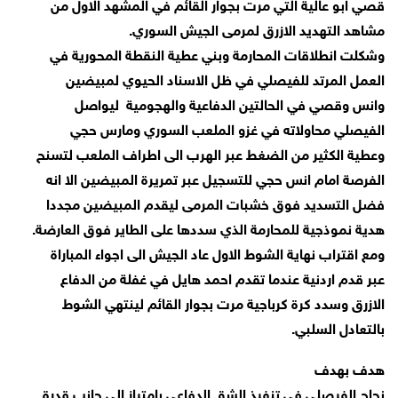
قصي ابو عالية التي مرت بجوار القائم في المشهد الاول من
مشاهد التهديد الازرق لمرمى الجيش السوري.
وشكلت انطلاقات المحارمة وبني عطية النقطة المحورية في
العمل المرتد للفيصلي في ظل الاسناد الحيوي لمبيضين
وانس وقصي في الحالتين الدفاعية والهجومية ليواصل
الفيصلي محاولاته في غزو الملعب السوري ومارس حجي
وعطية الكثير من الضغط عبر الهرب الى اطراف الملعب لتسنح
الفرصة امام انس حجي للتسجيل عبر تمريرة المبيضين الا انه
فضل التسديد فوق خشبات المرمى ليقدم المبيضين مجددا
هدية نموذجية للمحارمة الذي سددها على الطاير فوق العارضة.
ومع اقتراب نهاية الشوط الاول عاد الجيش الى اجواء المباراة
عبر قدم اردنية عندما تقدم احمد هايل في غفلة من الدفاع
الازرق وسدد كرة كرباجية مرت بجوار القائم لينتهي الشوط
بالتعادل السلبي.
هدف بهدف
نجاح الفيصلي في تنفيذ الشق الدفاعي بامتياز الى جانب قدرة