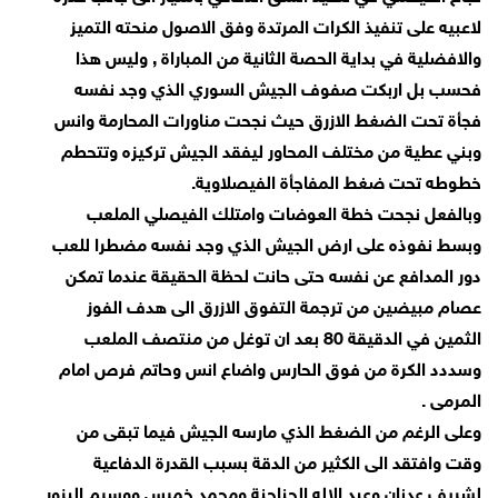
لاعبيه على تنفيذ الكرات المرتدة وفق الاصول منحته التميز
والافضلية في بداية الحصة الثانية من المباراة , وليس هذا
فحسب بل اربكت صفوف الجيش السوري الذي وجد نفسه
فجأة تحت الضغط الازرق حيث نجحت مناورات المحارمة وانس
وبني عطية من مختلف المحاور ليفقد الجيش تركيزه وتتحطم
خطوطه تحت ضغط المفاجأة الفيصلاوية.
وبالفعل نجحت خطة العوضات وامتلك الفيصلي الملعب
وبسط نفوذه على ارض الجيش الذي وجد نفسه مضطرا للعب
دور المدافع عن نفسه حتى حانت لحظة الحقيقة عندما تمكن
عصام مبيضين من ترجمة التفوق الازرق الى هدف الفوز
الثمين في الدقيقة 80 بعد ان توغل من منتصف الملعب
وسددد الكرة من فوق الحارس واضاع انس وحاتم فرص امام
المرمى .
وعلى الرغم من الضغط الذي مارسه الجيش فيما تبقى من
وقت وافتقد الى الكثير من الدقة بسبب القدرة الدفاعية
لشريف عدنان وعبد الاله الحناحنة ومحمد خميس ووسيم البزور