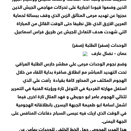
الذين وضعوا قيودا اجبارية على تحركات مهاجمي الجيش الذين
عجزوا عن تهديد مرمى المتألق الزبن الذي وقف ببسالة لحماية
العرين الازرق الذي ظل نظيفا حتى الوقت القاتل من المباراة
التي شهدت هدف التعادل للجيش عن طريق فراس اسماعيل.
الوحدات (صفر) الطلبة (صفر)
عمان - نضال عارف
وضع نجوم الوحدات مرمى علي مطشر حارس الطلبة العراقي
تحت التهديد المباشر مع انطلاق صافرة بداية اللقاء من خلال
الهجوم المكثف من المحاور كافة بقيادة رأفت علي الذي
استغل مهارته الفردية في التوغل تارة ورؤيته الفنية في التمرير
لثنائي الهجوم عامر ابو حويطي و فهد العتال تارة اخرى فيما
اشعل اسامة ابو طعيمة الجبهة اليسرى بانطلاقاته الهجومية
في الوقت الذي اربك فيه عيسى السباح دفاعات المنافس على
الجهة اليمنى.
هذا الهدير الهجومي جعل الخط الخلفي للوحدات بمأمن عن