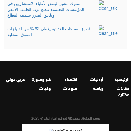
سلوك مشين لبعض الأطباء الاستشاريين في
المؤسسات التعليمية يلطخ ثوب الطبيب الأبيض
ويلحق الضرر بسمعة القطاع.
قطاع الصناعات الغذائية يغطي 62 % من احتياجات
السوق المحلية
الرئيسية
أردنيات
اقتصاد
خبر وصورة
عربي دولي
مقالات
رياضة
منوعات
وفيات
مختارة
جميع الحقوق محفوظة لموقع أخبار البلد © 2023
تصميم و تطوير