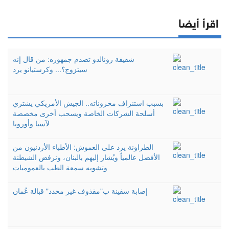
اقرأ أيضا
شقيقة رونالدو تصدم جمهوره: من قال إنه
سيتزوج؟... وكرستيانو يرد
بسبب استنزاف مخزوناته.. الجيش الأمريكي يشتري
أسلحة الشركات الخاصة ويسحب أخرى مخصصة
لآسيا وأوروبا
الطراونة يرد على العموش: الأطباء الأردنيون من
الأفضل عالمياً ويُشار إليهم بالبنان، ونرفض الشيطنة
وتشويه سمعة الطب بالعموميات
إصابة سفينة ب"مقذوف غير محدد" قبالة عُمان