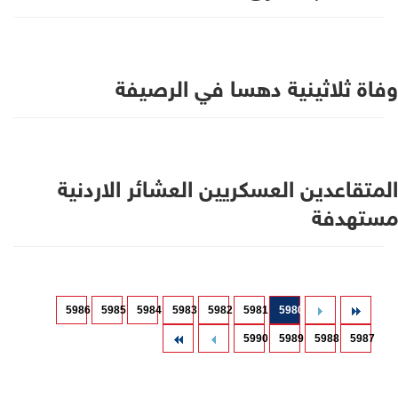
وفاة ثلاثينية دهسا في الرصيفة
المتقاعدين العسكريين العشائر الاردنية
مستهدفة
5986
5985
5984
5983
5982
5981
5980
5990
5989
5988
5987