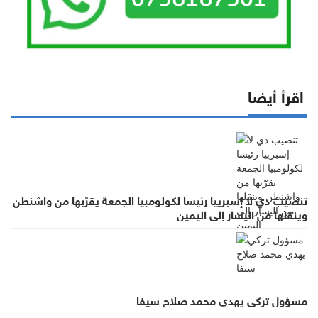
اقرأ أيضا
تنصيب دي لا إسبرييا رئيسا لكولومبيا الجمعة يقرّبها من واشنطن
وينقلها من اليسار إلى اليمين
مسؤول تركي يهدي محمد صلاح سيفا