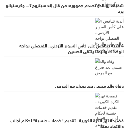
شقيقة رونالدو تصدم جمهوره: من قال إنه سيتزوج؟... وكرستيانو
يرد
4 أندية تتنافس على كأس السوبر الأردني.. الفيصلي يواجه
الوحدات والرمثا يلتقي الحسين
وفاة والد ميسي بعد صراع مع المرض
فضيحة تهز الكرة الكورية.. تقديم "خدمات جنسية" لحكام أجانب
والاتحاد يعتذر