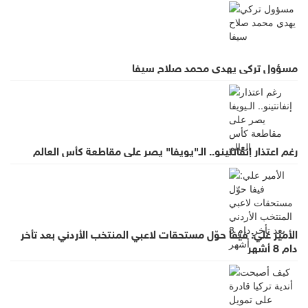
مسؤول تركي يهدي محمد صلاح سيفا
رغم اعتذار إنفانتينو.. الـ"يويفا" يصر على مقاطعة كأس العالم
الأمير علي: فيفا حوّل مستحقات لاعبي المنتخب الأردني بعد تأخر
دام 8 أشهر