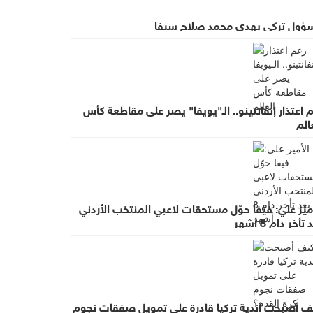
ؤول تركي يهدي محمد صلاح سيفا
 اعتذار إنفانتينو.. الـ"يويفا" يصر على مقاطعة كأس
الم
مير علي: فيفا حوّل مستحقات لاعبي المنتخب الأردني
تأخر دام 8 أشهر
ف أصبحت أندية تركيا قادرة على تمويل صفقات نجوم