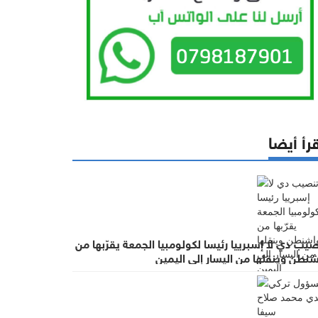
رأ أيضا
يب دي لا إسبرييا رئيسا لكولومبيا الجمعة يقرّبها من
نطن وينقلها من اليسار إلى اليمين