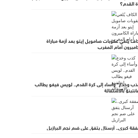
ة القدم؟
اف يُلغي عقوبات صامويل إيتو بعد أزمة مباراة
اميرون أمام المغرب
ذب وخدع" وأساء إلى كرة القدم.. لويس فيغو يطالب
انتينو بالاستقالة
قة كبرى.. آرسنال يتفق على ضم نجم البرازيل