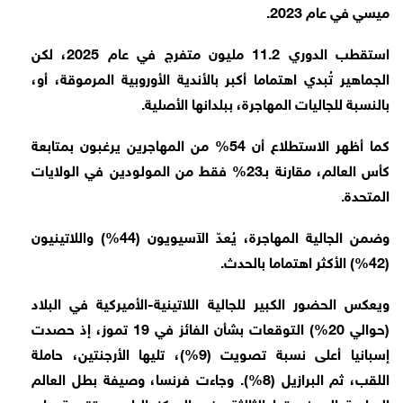
ميسي في عام 2023.
استقطب الدوري 11.2 مليون متفرج في عام 2025، لكن
الجماهير تُبدي اهتماما أكبر بالأندية الأوروبية المرموقة، أو،
بالنسبة للجاليات المهاجرة، ببلدانها الأصلية.
كما أظهر الاستطلاع أن 54% من المهاجرين يرغبون بمتابعة
كأس العالم، مقارنة بـ23% فقط من المولودين في الولايات
المتحدة.
وضمن الجالية المهاجرة، يُعدّ الآسيويون (44%) واللاتينيون
(42%) الأكثر اهتماما بالحدث.
ويعكس الحضور الكبير للجالية اللاتينية-الأميركية في البلاد
(حوالي 20%) التوقعات بشأن الفائز في 19 تموز، إذ حصدت
إسبانيا أعلى نسبة تصويت (9%)، تليها الأرجنتين، حاملة
اللقب، ثم البرازيل (8%). وجاءت فرنسا، وصيفة بطل العالم
الساعية إلى نجمتها الثالثة، في المركز الرابع، متقدمة على