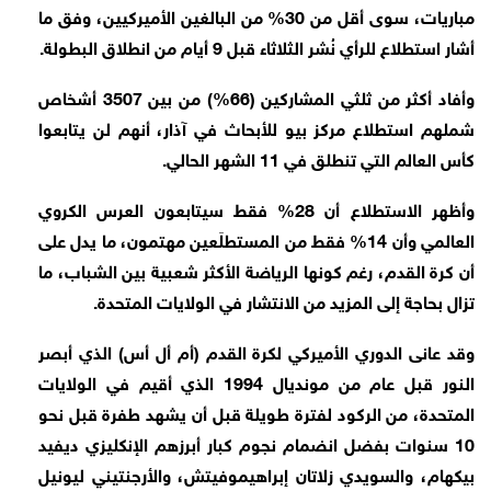
مباريات، سوى أقل من 30% من البالغين الأميركيين، وفق ما
أشار استطلاع للرأي نُشر الثلاثاء قبل 9 أيام من انطلاق البطولة.
وأفاد أكثر من ثلثي المشاركين (66%) من بين 3507 أشخاص
شملهم استطلاع مركز بيو للأبحاث في آذار، أنهم لن يتابعوا
كأس العالم التي تنطلق في 11 الشهر الحالي.
وأظهر الاستطلاع أن 28% فقط سيتابعون العرس الكروي
العالمي وأن 14% فقط من المستطلَعين مهتمون، ما يدل على
أن كرة القدم، رغم كونها الرياضة الأكثر شعبية بين الشباب، ما
تزال بحاجة إلى المزيد من الانتشار في الولايات المتحدة.
وقد عانى الدوري الأميركي لكرة القدم (أم أل أس) الذي أبصر
النور قبل عام من مونديال 1994 الذي أقيم في الولايات
المتحدة، من الركود لفترة طويلة قبل أن يشهد طفرة قبل نحو
10 سنوات بفضل انضمام نجوم كبار أبرزهم الإنكليزي ديفيد
بيكهام، والسويدي زلاتان إبراهيموفيتش، والأرجنتيني ليونيل