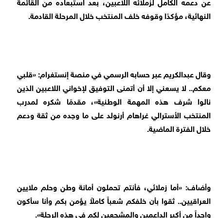
عن دعمه الكامل لزملائه اللاعبين، بعد استبعاده من القائمة
النهائية، مؤكدًا وقوفه خلف المنتخب خلال المرحلة القادمة.
وقال عبدالكريم عبر حسابه الرسمي في منصة إنستغرام: «قلبي
معكم.. لا يسعني إلا أن أتمنى التوفيق لإخواني اللاعبين الذين
نالوا شرف هذه المهمة الوطنية»، مقدمًا شكره لمدرب
المنتخب الأسترالي غراهام أرنولد على ما وجده من ثقة ودعم
خلال الفترة الماضية.
وأضاف: «أما زملائي، فأنتم تحملون أمانة وطن وحلم ملايين
العراقيين.. ثقوا بأن خلفكم شعباً كاملاً يؤمن بكم وأنا سأكون
واحداً من أكبر الداعمين والمشجعين لكم في هذه الرحلة».