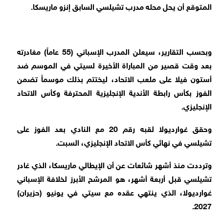
المتوقع أن يحل محله مدرب تشيلسي السابق إنزو ماريسكا.
وبحسب التقارير، سيعلن المدرب الإسباني (55 عاماً) مغادرته
بعد وقت قصير من المباراة الأخيرة لسيتي في الموسم ضد
أستون فيلا على ملعب الاتحاد، ليختتم بذلك موسماً تضمن
الفوز بكأس رابطة الأندية الإنجليزية المحترفة وكأس الاتحاد
الإنجليزي.
وحقق غوارديولا لقبه رقم 20 مع النادي بعد الفوز على
تشيلسي في نهائي كأس الاتحاد الإنجليزي، السبت.
وترددت منذ أشهر شائعات عن أن الإيطالي ماريسكا، الذي غادر
تشيلسي قبل أربعة أشهر، هو المرشح الأبرز لخلافة الإسباني
غوارديولا، الذي ينتهي عقده مع سيتي في يونيو (حزيران)
2027.