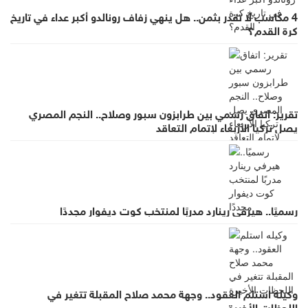
4 مكاسب لا تقدر بثمن.. هل ينهي زفاف رونالدو أكبر عداء في تاريخ
كرة القدم؟
تقرير: اتفاق رسمي بين طرابزون سبور وصلاح.. النجم المصري
يصل تركيا الأربعاء لإتمام التعاقد
رسميًا.. هيرفي رينارد مدربًا لمنتخب كوت ديفوار مجددًا
وكيله استلم العقود.. وجهة محمد صلاح المقبلة تتغير في
اللحظات الأخيرة