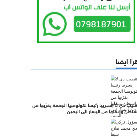
كة في نهائيات كأس العالم 2026 التي تنطلق يوم
رأ أيضا
تي تضم
 والأرجنتين، حيث يستهل المنتخب مشواره بلقاء النمسا يوم 17 المقبل، ثم
يب دي لا إسبرييا رئيسا لكولومبيا الجمعة يقرّبها من
والأمور
نطن وينقلها من اليسار إلى اليمين
ي ستمثل
حمد جعيدي،
د، أحمد