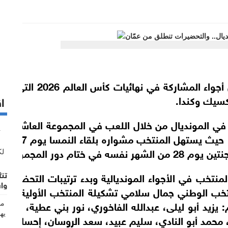
بدأ نجوم المنتخب الوطني لكرة القدم بدخول أجواء المشار
اق
 في المونديال من خلال اللعب في المجموعة العاشرة ال
إلى جانبه منتخبات النمسا والجزائر
تنص
منتخب في الأجواء المونديالية وبدء ترتيبات التحضيرات 
واش
منتخب الوطني جمال سلامي تشكيلة المنتخب الأولية الت
ونديال والتي تضم 30 لاعبا هم: يزيد أبو ليلى، عبدالله الفاخوري، نور بني عطية، أ
محمد أبو النادي، سليم عبيد، سعد الروسان، إحسان حدا