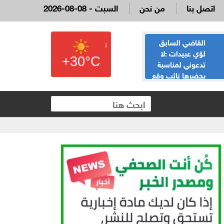
اتصل بنا
من نحن
2026-08-08 - السبت
القاضي السابق
الحياصات ينفي
لؤي عبيدات :لا
صحة انباء صدور
+30°C
تدعوني لمناسبة
نتائج الثانوية العامة
يحضرها نائب وقع
غدا الخميس
 العقارية