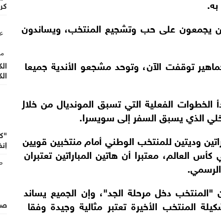
به.
كر
ين يجمعون على حب وتشجيع المنتخب، ويساندون اللاعب
لجماهير توقفت الآن، وتوحد مشجعو الأندية جميعا وراء 
الك
الك
الخطوات الفعلية التي تسبق المونديال من خلال إعلان
اخلي الذي يسبق السفر إلى سويسرا.
"ك
باراتين وديتين للمنتخب الوطني أمام منتخبين قويين مثل
إنف
س العالم، معتبرا أن هاتين المباراتين تعتبران إعدادا
الرسمي.
 إن "المنتخب دخل مرحلة الجد"، وإن الجميع يساند الن
يلة المنتخب الأخيرة تعتبر مثالية وجيدة وفقا لرؤية 
صف