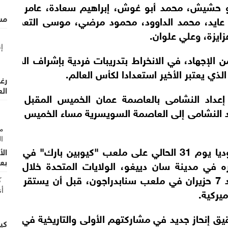
 حشيش، محمد أبو غوش، إبراهيم سعادة، عامر جاموس
مس
 عايد، محمد الداوود، محمود مرضي، موسى التعمري، إ
ايزة، وعلي علوان.
ن الإجهاد، في الانخراط بتدريبات فردية بإشراف الطواقم
لذي يعتبر الأخير استعدادا لكأس العالم.
رغم
الع
إعداد النشامى بالعاصمة عمان الخميس المقبل يسبقه
تدريبات فردية لبعض اللاع
ويواجه المنتخب الوطني نظيره السويسري وديا يوم 31 الحالي على ملعب "كيوبين بارك" 
الأ
بعد 
حزيران، ويتخلله مواجهة كولومبيا مساء الأحد 7 حزيران في ملعب سنابدراجون، قبل أن يست
يركية.
ق إنحاز جديد في مشاركتهم الأولى والتاريخية في كأس 
كي