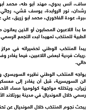
عساف، أنس بدوي، مهند أبو طه، محمد أبو
الرشدان، نور الروابدة، يوسف قشي، رجائي
صبرة، عودة الفاخوري، محمد أبو زريق، علي عز
كما بدأ اللاعبون المصابون أو الذين يعانون م
والطبية للمنتخب تمهيدا لبدء التجمع الرسمي ا
ويبدأ المنتخب الوطني تحضيراته في مركز 
الحالي.
الرسمي خلال المونديال في مدينة بورتلاند الأم
ويبحث نجوم المنتخب خلال المونديال عن تحقي