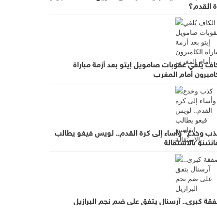
ة القدم؟
ين بكل
المنتخب
اف يُلغي عقوبات صامويل إيتو بعد أزمة مباراة
اميرون أمام المغرب
 قائمة
ذب وخدع" وأساء إلى كرة القدم.. لويس فيغو يطالب
 سويسرا
انتينو بالاستقالة
 حقيقيا
شامى في
المدرب
قة كبرى.. آرسنال يتفق على ضم نجم البرازيل