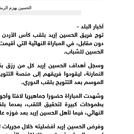
أخبار البلد -
توج فريق الحسين إربد بلقب كأس الأردن لك
دون مقابل، في المباراة النهائية التي أقي
الحسين للشباب.
وسجل أهداف الحسين إربد كل من رزق ب
النمارنة، ليقودوا فريقهم إلى منصة التتويج
الموسم بعد التتويج بلقب الدوري.
وشهدت المباراة حضورا جماهيريا لافتا وأجواء
بطموحات كبيرة لتحقيق اللقب، بعدما بلغ
النهائي، فيما تأهل الحسين إربد بعد فوزه ع
وفرض الحسين إربد أفضليته خلال مجريات ا
ليحسم المواجهة ويتوج بطلا لكأس الأردن.