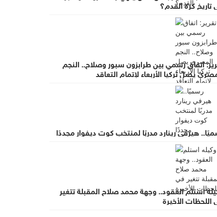
تاريخ كرة القدم؟
ير: اتفاق رسمي بين طرابزون سبور وصلاح.. النجم
صري يصل تركيا الأربعاء لإتمام التعاقد
يًا.. هيرفي رينارد مدربًا لمنتخب كوت ديفوار مجددًا
له استلم العقود.. وجهة محمد صلاح المقبلة تتغير
 اللحظات الأخيرة