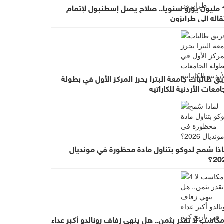
17 مليون يورو سنويا.. صلاح يصل إسطنبول لإتمام
قاله إلى طرابزون
ق طالبات جامعة البترا يحرز المركز الأول في بطولة
امعات الأردنية للكاراتيه
اذا سُمح لدوكو بتناول مادة محظورة في مونديال
20؟
 مكاسب لا تقدر بثمن.. هل ينهي زفاف رونالدو أكبر عداء