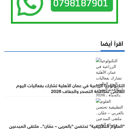
اقرأ أيضا
التكنولوجيا الزراعية في عمان الأهلية تشارك بفعاليات اليوم
العالمي لمكافحة التصحر والجفاف 2026
"العلوم التطبيقية" تحتضن "بالعربي – عمّان".. ملتقى المبدعين