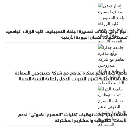
إنجاز نوعي يضاف لمسيرة البلقاء التطبيقية.. كلية الزرقاء الجامعية
تحصد شهادة ضمان الجودة الأردنية
جامعة جدارا توقّع مذكرة تفاهم مع شركة هيدروجين السعادة
واللياقة البدنية لتعزيز التدريب العملي لطلبة التربية البدنية
جامعة البترا تبحث توظيف تقنيات "المسرع الضوئي" لدعم
الأبحاث التطبيقية والمشاريع المشتركة