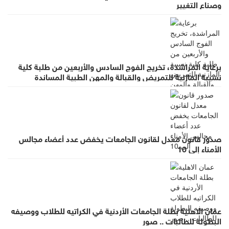
وصناع التغيير
برعاية المراشدة، تخريج الفوج السادس والأربعين من طلبة كلية
نسيبة المازنية للتمريض والقبالة والمهن الطبية المساندة
صدور قانون معدل لقانون الجامعات يخفض عدد أعضاء مجالس
الأمناء إلى 10
عمان الاهلية بطلة الجامعات الأردنية في الكراتيه للطلاب ووصيفه
البطولة للطالبات .. صور