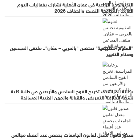
التكنولوجيا الزراعية في عمان الأهلية تشارك بفعاليات اليوم
العالمي لمكافحة التصحر والجفاف 2026
"العلوم التطبيقية" تحتضن "بالعربي – عمّان".. ملتقى المبدعين
وصناع التغيير
برعاية المراشدة، تخريج الفوج السادس والأربعين من طلبة كلية
نسيبة المازنية للتمريض والقبالة والمهن الطبية المساندة
صدور قانون معدل لقانون الجامعات يخفض عدد أعضاء مجالس