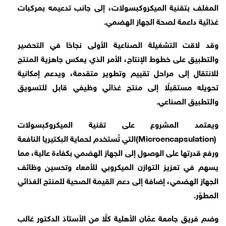
المغلف بتقنية الميكروكبسولات، إلى جانب تدعيمه بمركبات
غذائية داعمة لصحة الجهاز الهضمي
.
وقد لاقت التشغيلة الصناعية الأولى نجاحًا في التحضير
والتطبيق على خطوط الإنتاج، الأمر الذي يعكس جاهزية المنتج
للانتقال إلى مراحل تقييم وتطوير متقدمة، ويدعم إمكانية
تحويله مستقبلًا إلى منتج غذائي وظيفي قابل للتسويق
والتطبيق الصناعي
.
ويعتمد المشروع على تقنية الميكروكبسولات
(Microencapsulation)
التي تُستخدم لحماية البكتيريا النافعة
ورفع قدرتها على الوصول إلى الجهاز الهضمي بكفاءة عالية، مما
يسهم في تعزيز التوازن الميكروبي للأمعاء وتحسين وظائف
الجهاز الهضمي، إضافة إلى دعم القيمة الصحية للمنتج الغذائي
المطوّر
.
وضم فريق جامعة عمّان الأهلية كلًا من الأستاذ الدكتور غالب