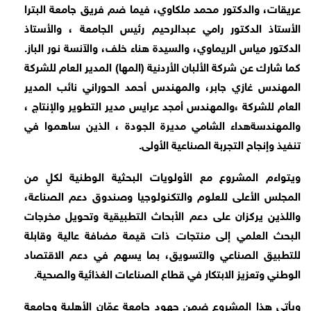
عريقات، والدكتور محمد ملكاوي، فيما ضم فريق جامعة البترا
الأستاذ الدكتور رامي عبدالرحيم رئيس الجامعة ، والأستاذ
الدكتور مياس الريماوي، والسيدة هناء خلف، والآنسة نور الباز.
كما شارك عن شركة الألبان الأردنية (المها) المدير العام للشركة
المهندس غازي جابر، والمهندس أحمد الحوراني نائب المدير
العام للشركة ،والمهندس أمجد عرايس مدير التطوير والإنتاج ،
والمهندسةهداء الشامي مديرة الجودة ، الذين ساهموا في
تنفيذ وإنجاح التجربة الصناعية الأولى
.
ويتواءم المشروع مع الأولويات البحثية الوطنية لكلٍ من
المجلس الأعلى للعلوم والتكنولوجيا وصندوق دعم الصناعة،
واللذين يركزان على دعم الأبحاث التطبيقية وتحويل مخرجات
البحث العلمي إلى منتجات ذات قيمة مضافة عالية وقابلة
للتطبيق الصناعي والتسويق، بما يسهم في دعم الاقتصاد
الوطني وتعزيز الابتكار في قطاع الصناعات الغذائية والصحية
.
ويأتي هذا المشروع ضمن جهود جامعة عمّان الأهلية وجامعة