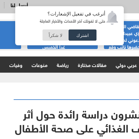
أرسل لنا
أترغب في تفعيل الإشعارات؟
حتى لا تفوتك آخر الأحداث والأخبار العاجلة
قاضي السابق
الحياصات ينفي
ي عبيدات :لا
صحة انباء صدور
اشترك
لا شكراً
عوني لمناسبة
نتائج الثانوية العامة
ضرها نائب وقع
غدا الخميس
ية
عربي دولي
مقالات مختارة
رياضة
منوعات
وفيات
نشرون دراسة رائدة حول أثر
يف الغذائي على صحة الأطفال