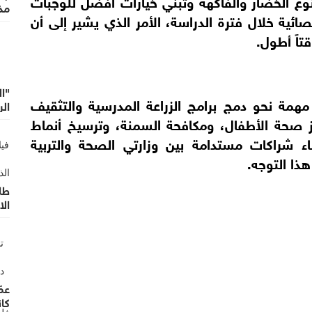
ّع الخضار والفاكهة وتبنّي خيارات أفضل للوجبات
مذ
ائية خلال فترة الدراسة، الأمر الذي يشير إلى أن
تاً أطول.
"ا
مهمة نحو دمج برامج الزراعة المدرسية والتثقيف
ال
يز صحة الأطفال، ومكافحة السمنة، وترسيخ أنماط
اء شراكات مستدامة بين وزارتي الصحة والتربية
ذا التوجه.
طل
ال
عم
كان