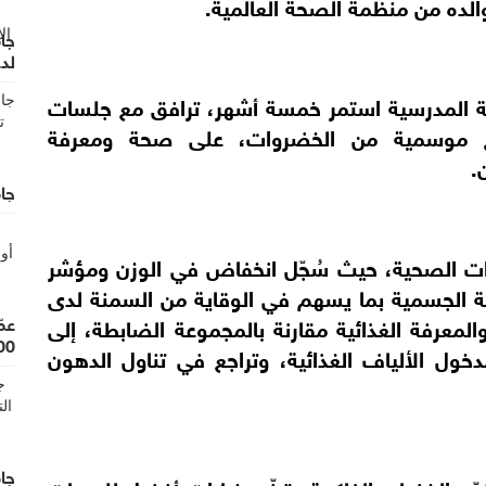
الده من منظمة الصحة العالمية.
جا
لدع
اعة المدرسية استمر خمسة أشهر، ترافق مع جلسات
نواع موسمية من الخضروات، على صحة ومعرفة
.
جام
رات الصحية، حيث سُجّل انخفاض في الوزن ومؤشر
ية الجسمية بما يسهم في الوقاية من السمنة لدى
لمعرفة الغذائية مقارنة بالمجموعة الضابطة، إلى
22000 لنظا
ول الألياف الغذائية، وتراجع في تناول الدهون
جام