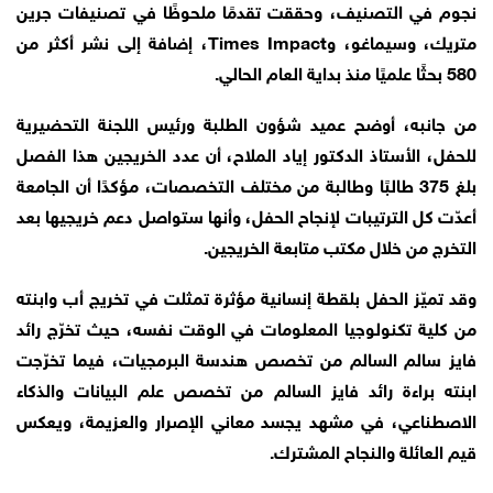
نجوم في التصنيف، وحققت تقدمًا ملحوظًا في تصنيفات جرين
متريك، وسيماغو، وTimes Impact، إضافة إلى نشر أكثر من
580 بحثًا علميًا منذ بداية العام الحالي.
من جانبه، أوضح عميد شؤون الطلبة ورئيس اللجنة التحضيرية
للحفل، الأستاذ الدكتور إياد الملاح، أن عدد الخريجين هذا الفصل
بلغ 375 طالبًا وطالبة من مختلف التخصصات، مؤكدًا أن الجامعة
أعدّت كل الترتيبات لإنجاح الحفل، وأنها ستواصل دعم خريجيها بعد
التخرج من خلال مكتب متابعة الخريجين.
وقد تميّز الحفل بلقطة إنسانية مؤثرة تمثلت في تخريج أب وابنته
من كلية تكنولوجيا المعلومات في الوقت نفسه، حيث تخرّج رائد
فايز سالم السالم من تخصص هندسة البرمجيات، فيما تخرّجت
ابنته براءة رائد فايز السالم من تخصص علم البيانات والذكاء
الاصطناعي، في مشهد يجسد معاني الإصرار والعزيمة، ويعكس
قيم العائلة والنجاح المشترك.