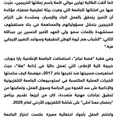
كما ألقت الطالبة تولين عوالي كلمة باسم زملائها الخريجين، عبّرت
فيها عن امتنانها للجامعة التي وفرت بيئة تعليمية محفزة، مؤكدة
أن التميز يتحقق بالعمل الجاد والإصرار، ومشددة على التزام
الخريجين بتحمّل مسؤولياتهم والمساهمة في بناء مستقبلهم،
مستشهدة بكلمات سمو ولي العهد الأمير الحسين بن عبدالله
الثاني: "الشباب هم ثروة الوطن الحقيقية وسواعد التغيير الإيجابي
فيه."
وفي فقرة "قصة نجاح”، استضافت الجامعة الإعلامية يارا جوبان،
خريجة كلية الإعلام، التي تعمل حاليًا في إذاعة "هلا"، حيث
استعرضت مسيرتها منذ تخرجها عام 2017، موضحة كيف ساعدتها
الخبرات العملية المكتسبة في استوديوهات الجامعة التلفزيونية
والإذاعية على سد الفجوة بين الدراسة وسوق العمل، وتمكينها من
تحقيق نجاحات مهنية متعددة، كان من أبرزها تقديم برنامج
"رمضان معنا أحلى" على شاشة التلفزيون الأردني لعام 2025.
واختتم الحفل بأجواء احتفالية مميزة عكست اعتزاز الجامعة