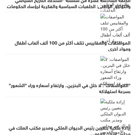
والتوثيق الوطني: الخلفيات السياسية والفكرية لرؤساء الحكومات
في عهد الملك الحسين بن طلال (١٩٥٣- ١٩٩٩)"
المواصفات والمقاييس تتلف أكثر من 100 ألف ألعاب أطفال
ومواد أخرى
"المواصفات": لا خلل في البنزين.. وارتفاع أسعاره وراء "الشعور"
بسرعة استهلاكه
إرادة ملكية بتعيين رئيس الديوان الملكي ومدير مكتب الملك في
مجلس الأمن القومي