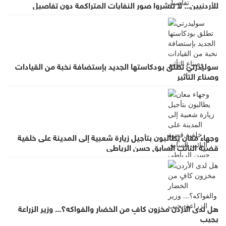
للأردنيين... لا تنشروا صور النفايات المتراكمة دون تفاصيل
سوليدرتي تطلق بودكاستها الجديد بإستضافة نخبة من القيادات
وصناع التأثير
وجهاء معان يطالبون بتأجيل زيارة شعبية إلى المدينة على خلفية
قضية النائب السابق حسن الرياطي
هل لدى الأردن مخزون كافٍ من الخضار والفواكه؟... وزير الزراعة
يجيب