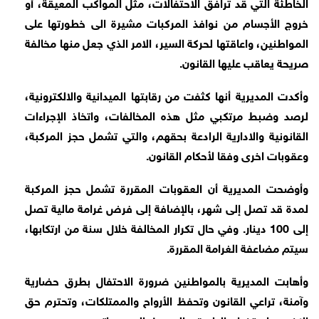
الخاطئة التي قد ترافق الاحتفالات، مثل المواكب المعيقة، أو
خروج الأجسام من نوافذ المركبات مشيرة الى خطورتها على
المواطنين، واعاقتها لحركة السير، الامر الذي جعل منها مخالفة
صريحة يعاقب عليها القانون.
وأكدت المديرية أنها كثفت من رقابتها الميدانية والالكترونية،
لرصد وضبط مرتكبي مثل هذه المخالفات، واتخاذ الإجراءات
القانونية والادارية الرادعة بحقهم، والتي تشمل حجز المركبة،
وعقوبات اخرى وفقا لأحكام القانون.
وأوضحت المديرية أن العقوبات المقررة تشمل حجز المركبة
لمدة قد تصل إلى شهر، بالإضافة إلى فرض غرامة مالية تصل
إلى 100 دينار. وفي حال تكرار المخالفة خلال سنة من ارتكابها،
سيتم مضاعفة الغرامة المقررة.
وأهابت المديرية بالمواطنين ضرورة الاحتفال بطرق حضارية
وآمنة، تراعي القانون وتحفظ الأرواح والممتلكات، وتحترم حق