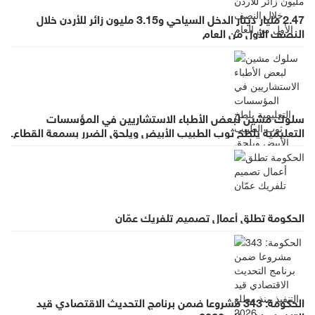
2.47 مليار دينار الدخل السياحي و3.15 مليون زائر للأردن خلال
النصف الأول من العام
سلوك مشين لبعض الأطباء الاستشاريين في المؤسسات
التعليمية يلطخ ثوب الطبيب الأبيض ويلحق الضرر بسمعة القطاع.
الحكومة تطلق أعمال تصميم تلفريك عمّان
الحكومة: 343 مشروعا ضمن برنامج التحديث الاقتصادي قيد