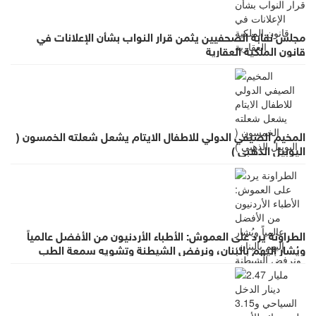
مجلس نقابة الصحفيين يثمن قرار النواب بشأن الإعلانات في
قانون الملكية العقارية
المخيم الصيفي الدولي للاطفال الايتام يشعل شعلته الخمسون (
اليوبيل الذهبي )
الطراونة يرد على العموش: الأطباء الأردنيون من الأفضل عالمياً
ويُشار إليهم بالبنان، ونرفض الشيطنة وتشويه سمعة الطب
بالعموميات