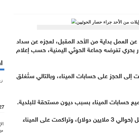
عن العمل بداية من الأحد المقبل، لعجزه عن سداد
ار بحري تفرضه جماعة الحوثي اليمنية، حسب إعلام
اق
لدية إيلات إلى الحجز على حسابات الميناء، وبالتالي ستُغلق
ع حسابات الميناء بسبب ديون مستحقة للبلدية.
%27 زيادة قيمة
وأضافت أن الديون تبلغ نحو 10 ملايين شيكل (حوالي 3 ملايين دولار)، وتراكمت على الميناء