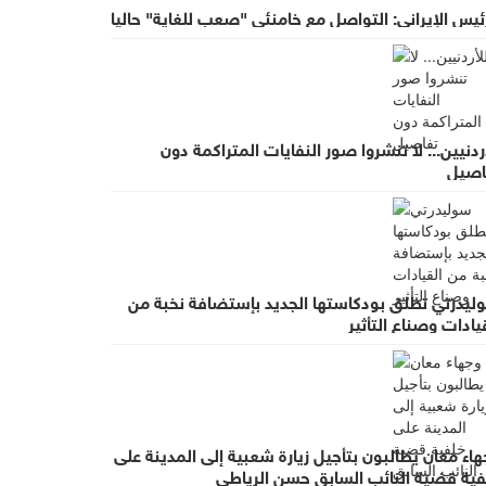
ئيس الإيراني: التواصل مع خامنئي "صعب للغاية" حاليا
ردنيين... لا تنشروا صور النفايات المتراكمة دون
اصيل
ليدرتي تطلق بودكاستها الجديد بإستضافة نخبة من
يادات وصناع التأثير
اء معان يطالبون بتأجيل زيارة شعبية إلى المدينة على
فية قضية النائب السابق حسن الرياطي