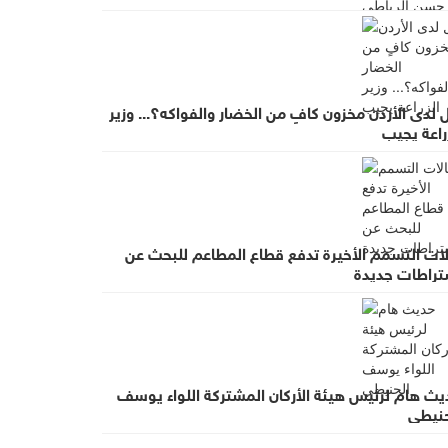
لدى الأردن مخزون كافٍ من الخضار والفواكه؟... وزير
راعة يجيب
لات التسمم الأخيرة تدفع قطاع المطاعم للبحث عن
تراطات جديدة
يث هام لرئيس هيئة الأركان المشتركة اللواء يوسف
حنيطي