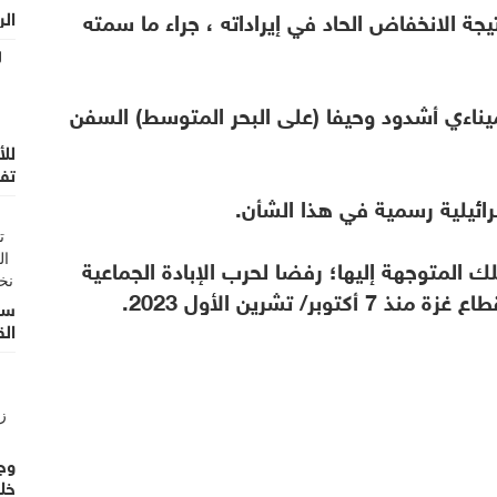
يجة الانخفاض الحاد في إيراداته ، جراء ما سمته
الر
ناءي أشدود وحيفا (على البحر المتوسط) السفن
للأ
تف
ك المتوجهة إليها؛ رفضا لحرب الإبادة الجماعية
 تشرين الأول 2023.
سو
الق
وجه
خل