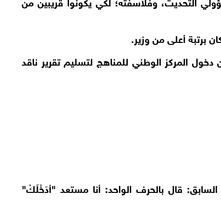
لي التحديث، وفلاسفته؛ لكي يكونوا قريبين من
ن برتبة أعلى من وزير.
ن دخول المركز الوطني للمناهج لتسليم تقرير ناقد
ابق: قال بالحرف الواحد: أنا مستعد "أدَخْلَكْ"