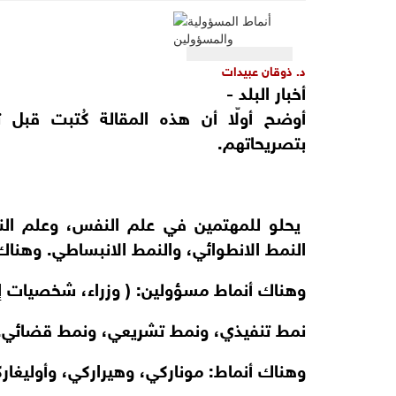
د. ذوقان عبيدات
أخبار البلد -
أوضح أولّا أن هذه المقالة كُتبت قبل 
بتصريحاتهم.
يحلو للمهتمين في علم النفس، وعلم الن
النمط الانطوائي، والنمط الانبساطي. وهنا
وهناك أنماط مسؤولين: ( وزراء، شخصيات إدا
نمط تنفيذي، ونمط تشريعي، ونمط قضائي.
وهناك أنماط: موناركي، وهيراركي، وأوليغار