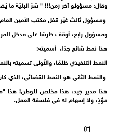
وقال: مسؤولو آخِر زمن!!! " شرّ البليّة ما يُ
ومسؤول ثالث غيّر قفل مكتب الأمين العام 
ومسؤول رابع، أوقف حارسًا على مدخل المر
هذا نمط شائع جدًا، أسميته:
النمط التنفيذي ظلمًا، والأَولى تسميته بالنم
والنمط الثاني هو النمط القضائي، الذي كان
هذا مدير جيد، هذا مخلص للوطن! هذا "م
مؤذٍ، ولا إسهام له في فلسفة العمل.
(٣)