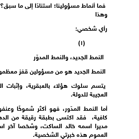
فما أنماط مسؤولينا؛ استنادًا إلى ما سبق
وهذا
رأي شخصي:
(١)
النمط الجديد، والنمط المدوّر
النمط الجديد هو من مسؤولين قفز معظمهم من 
يتسم سلوك هؤلاء بالعبقرية، وإثبات ال
العجيبة للدولة.
أما النمط المدّور، فهو أكثر شموخًا وعنف
كافية، فقد اكتسى بطبقة رقيقة من الدهو
مديرا اسمه خالد الساكت، وشخصا آخر اس
العموم هذه خبرتي الشخصية.