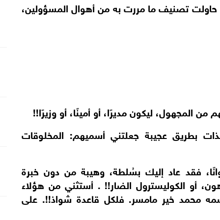
؟ حاولت تصنيف ما مررت به من أهوال المسؤولين،
المجهول، ليكون مديرًا، أو أمينًا، أو وزيرًا!!
ذات بطريق عجيبة جعلتني أسميهم: المخلوقات
وانًا، فقد عاد إليك بسُلطة، وهيبة من دون خبرة
ن، أو الكوليسترول الضار!! . أستثني من هؤلاء
مه محمد خير مامسر. فلكل قاعدة شواذ!!. على