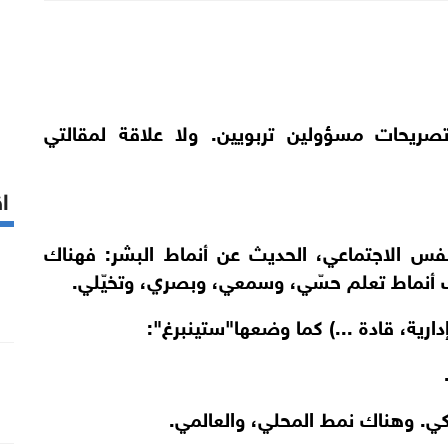
تصريحات مسؤولين تربويين. ولا علاقة لمقالتي
اق
فس الاجتماعي، الحديث عن أنماط البشر: فهناك
ك أنماط تعلم حسّي، وسمعي، وبصري، وتخيّلي.
رية، قادة ...) كما وضعها"ستينبرغ":
كي. وهناك نمط المحلي، والعالمي.