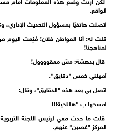
لكن أردت وضع هذه المعلومات أمام مسؤو
الواقع.
اتصلت هاتفيًا بمسؤول التحديث الإداري، وكا
قلت له: أنا المواطن فلان! مُنِعت اليوم م
لمناهجنا!
قال بدهشة: مش معقوووول!
أمهلني خمس "دقايق".
اتصل بي بعد هذه "الدقايق"، وقال:
امسحها ب "هاللحية!!!
قلت ما حدث معي لرئيس اللجنة التربوية الس
المركز "غصبن" عنهم.