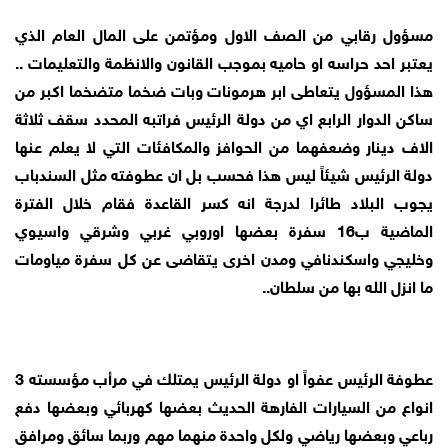
مسؤول رقابي من الصف الاول ومؤتمن على المال العام الذي
يعتبر احد حراسه او حاميه بموجب القانون والانظمة والتعليمات ..
هذا المسؤول يتعاطى ابر هرمونات وبات ضخما متضخما اكبر من
ساكن الدوار الرابع اي من دولة الرئيس فراتبه المحدد سقف ثلاثة
الاف دينار وضعفهما من الحوافز والمكافئات التي لا يعلم عنها
دولة الرئيس شيئاً ليس هذا فحسب بل ان عطوفته مثل السندباب
يجوب البلاد طائرا لدرجة انه كسر القاعدة فقام خلال الفترة
الماضية ب16 سفرة بعضها اوروبي غربي وشرقي واسيوي
وخليجي واسكندنافي ومدن اخرى يتقاضى عن كل سفرة مياومات
ما انزل الله بها من سلطان..
عطوفة الرئيس عفواً او دولة الرئيس يمتلك في مرأب مؤسسته 3
انواع من السيارات الفارهة الحديث بعضها كهربائي وبعضها دفع
رباعي وبعضها رياضي ولكل واحدة منهما مهم وربما سائق ومرافق