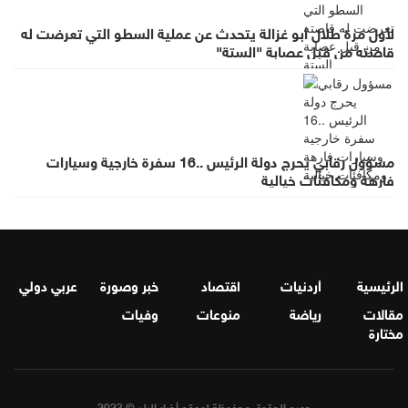
لأول مرة طلال أبو غزالة يتحدث عن عملية السطو التي تعرضت له
قاصته من قبل عصابة "الستة"
مسؤول رقابي يحرج دولة الرئيس ..16 سفرة خارجية وسيارات
فارهة ومكافئات خيالية
الرئيسية
أردنيات
اقتصاد
خبر وصورة
عربي دولي
مقالات
رياضة
منوعات
وفيات
مختارة
جميع الحقوق محفوظة لموقع أخبار البلد © 2023