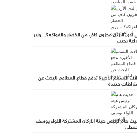
لدى الأردن مخزون كافٍ من الخضار والفواكه؟... وزير
راعة يجيب
لات التسمم الأخيرة تدفع قطاع المطاعم للبحث عن
تراطات جديدة
يث هام لرئيس هيئة الأركان المشتركة اللواء يوسف
حنيطي