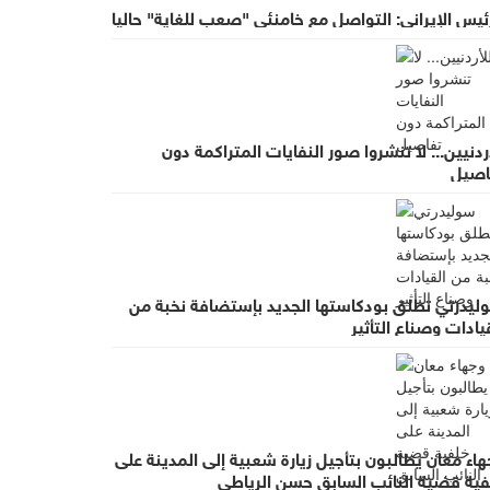
ئيس الإيراني: التواصل مع خامنئي "صعب للغاية" حاليا
ردنيين... لا تنشروا صور النفايات المتراكمة دون
اصيل
ليدرتي تطلق بودكاستها الجديد بإستضافة نخبة من
يادات وصناع التأثير
اء معان يطالبون بتأجيل زيارة شعبية إلى المدينة على
فية قضية النائب السابق حسن الرياطي