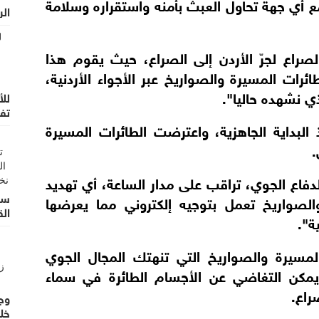
مع أي جهة تحاول العبث بأمنه واستقراره وسلامة
الر
صراع لجرّ الأردن إلى الصراع، حيث يقوم هذا
رات المسيرة والصواريخ عبر الأجواء الأردنية،
ي نشهده حاليا".
للأ
تف
لبداية الجاهزية، واعترضت الطائرات المسيرة
.
فاع الجوي، تراقب على مدار الساعة، أي تهديد
سو
والصواريخ تعمل بتوجيه إلكتروني مما يعرضها
الق
ة".
المسيرة والصواريخ التي تنهتك المجال الجوي
 يمكن التغاضي عن الأجسام الطائرة في سماء
راع.
وجه
خل