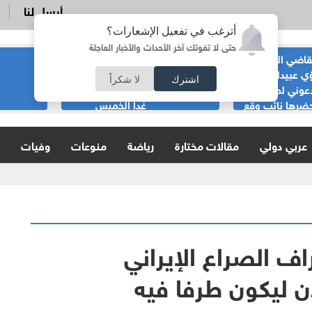
أرسل لنا
أترغب في تفعيل الإشعارات؟
حتى لا تفوتك آخر الأحداث والأخبار العاجلة
قاضي السابق
الحياصات ينفي
ي عبيدات :لا
صحة انباء صدور
اشترك
لا شكراً
عوني لمناسبة
نتائج الثانوية العامة
ضرها نائب وقع
غدا الخميس
ية
عربي دولي
مقالات مختارة
رياضة
منوعات
وفيات
ف الصراع الإيراني
دن ليكون طرفا فيه