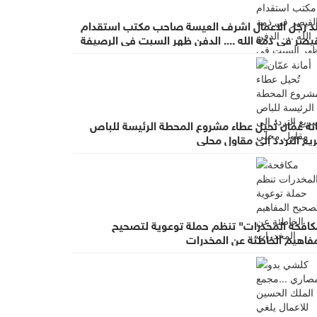
لد رجل الاعمال اشرف العيسة صاحب مكتب استقدام
يصر في ذمة الله .... الدفن ظهر السبت في الرصيفة
عزاء في ديوان صانور بحي الرشيد
نة عمّان تُحيل عطاء مشروع المحطة الرئيسة للباص
يع التردد إلى مقاول محلي
كافحة المخدرات" تنظم حملة توعوية لتصحيح
مفاهيم الخاطئة عن المخدرات