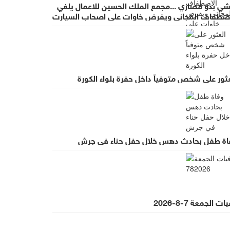
شي بدو مصاري ...مجمع الملك الحسين للاعمال يلغي
اصطفاف المجاني ويفرض خاوات على اصحاب السيارت
ضب واسع لقرار يطرد الاستثمار
ثور على شخص متوفياً داخل حفرة بلواء الكورة
اة طفل بحادث دهس خلال حفل حناء في جرش
ت الجمعة 7-8-2026