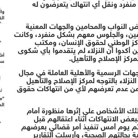
ل منفرد ونقل أي انتهاك يتعرضون له
وا
الق
ض النواب والمحامين والجهات المعنية
وال
وفين، والجلوس معهم بشكل منفرد، وكانت
كز الوطني لحقوق الإنسان، ومكتب
ن أكدوا أن النزلاء لم يتقدموا بأي شكوى
أما
كز الإصلاح والتأهيل.
سر
ات الرسمية والأهلية العاملة في مجال
لنزلاء بالتوجه لمركز الإصلاح والتأهيل
 من عدم تعرضهم لأي من انتهاكات حقوق
"م
ال
ولئك الأشخاص على إثرها منظورة أمام
بعض الانتهاكات أثناء اعتقالهم قبل
تم يوم أمس تنفيذ أمر قضائي بعرضهم
 بحالتهم الصحية، وأرسلت التقارير