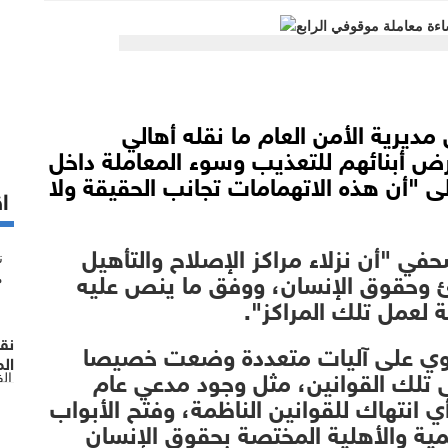
مديرية الأمن العام ما نقله أهالي
رض أبنائهم للتعذيب وسوء المعاملة داخل
لى "أن هذه الاتهمامات تجانب الحقيقة ولا
اق
ي "أن نزلاء مراكز الإصلاح والتأهيل
ئ وحقوق الإنسان، ووفق ما ينص عليه
ة لعمل تلك المراكز".
نق
تحتوي على آليات متعددة وضعت خصيصا
الم
 تلك القوانين، مثل وجود مدعي عام
ال
نتهاك للقوانين الناظمة، وفتح الأبواب
ية والأهلية المختصة بحقوق الإنسان