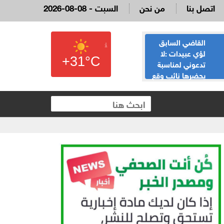
اتصل بنا
من نحن
2026-08-08 - السبت
القاضي السابق
الحياصات ينفي
لؤي عبيدات :لا
صحة انباء صدور
+31°C
تدعوني لمناسبة
نتائج الثانوية العامة
يحضرها نائب وقع
غدا الخميس
 العقارية