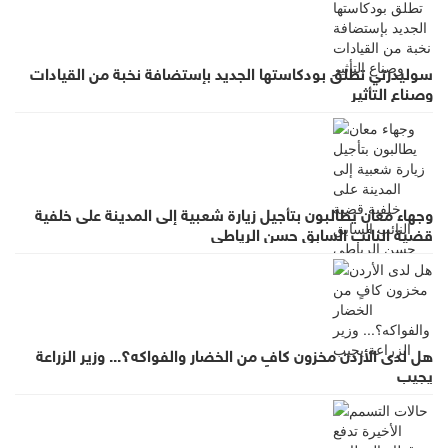
سوليدرتي تطلق بودكاستها الجديد بإستضافة نخبة من القيادات
وصناع التأثير
وجهاء معان يطالبون بتأجيل زيارة شعبية إلى المدينة على خلفية
قضية النائب السابق حسن الرياطي
هل لدى الأردن مخزون كافٍ من الخضار والفواكه؟... وزير الزراعة
يجيب