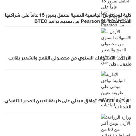
كلية لومينوس الجامعية التقنية تحتفل بمرور 15 عاماً على شراكتها
الاستراتيجية مع Pearson في تقديم برامج BTEC
الأردن... الاستهلاك السنوي من محصولي القمح والشعير يقارب
مليوني طن
"الإدارية النيابية": توافق مبدئي على طريقة تعيين المدير التنفيذي
للبلديات