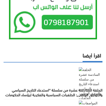
اقرأ أيضا
الحلقة السادسة عشرة من سلسلة "استدعاء التاريخ السياسي
والتوثيق الوطني: الخلفيات السياسية والفكرية لرؤساء الحكومات
في عهد الملك الحسين بن طلال (١٩٥٣- ١٩٩٩)"