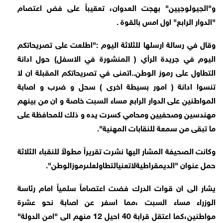
و"الجيولوجيين" بهجت العدوان، تعقيباً على فض اعتصام
"الدوار الرابع" اول امس بالقوة .
وقال في رسالة ارسلها للثلاثة اليوم :"اطلعت على تصريحاتكم
اليوم في جريدة الرأي ( المنشورة في الاسفل) حول ادانة
التطاول على رموز الوطن..اتمنى في تصريحاتكم المقبلة ان لا
تنسوا ادانة ( امور بسيطة اخرى ) سحل و ضرب و اصابة
المواطنين على الدوار الرابع مساء السبت خاصة و ان من بينهم
مهندسين وصحفيين ومحامي كسرت يده و ذلك للمحافظة على
ما تبقى من سمعة للنقابات المهنية".
وكانت الصحيفة المشار اليها نشرت تقريراً مطولاً للنقباء الثلاثة
حمل عنوان "
الديمقراطية
لا
تعني
التطاول
على
رموز
الوطن".
يشار الى ان قوات الدرك فضت اعتصاماً سلمياً امام رئاسة
الوزراء مساء السبت ،مما اسفر عن اصابة نحو عشرة
مواطنين،كما اعتقل قرابة 40 احيل 12 منهم الى "امن الدولة"