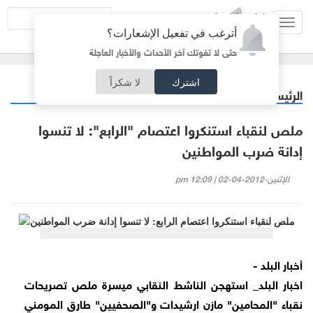
Toggl
أترغب في تفعيل الإشعارات؟
navig
حتى لا تفوتك آخر الأحداث والأخبار العاجلة
اشترك
لا شكراً
الرئيسية
أردنيات
/
ملص لنقباء استنكروا اعتصام "الرابع": لا تنسوا
إدانة ضرب المواطنين
الإثنين-2012-04-02 | 12:09 pm
أخبار البلد -
اخبار البلد_ استهجن الناشط النقابي ميسرة ملص تصريحات
نقباء "المحامين" مازن ارشيدات و"الصحفيين" طارق المومني