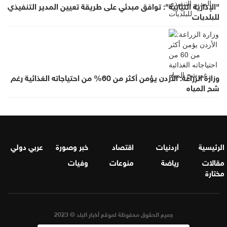
"الإدارية النيابية": توافق مبدئي على طريقة تعيين المدير التنفيذي
للبلديات
وزارة الزراعة: الأردن يؤمن أكثر من 60% من احتياجاته الغذائية رغم
شح المياه
الرئيسية
أردنيات
اقتصاد
خبر وصورة
عربي دولي
مقالات
رياضة
منوعات
وفيات
مختارة
جميع الحقوق محفوظة لموقع أخبار البلد © 2023