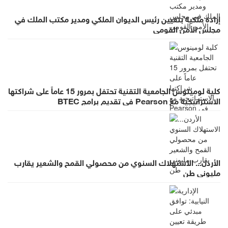
إرادة ملكية بتعيين رئيس الديوان الملكي ومدير مكتب الملك في
مجلس الأمن القومي
كلية لومينوس الجامعية التقنية تحتفل بمرور 15 عاماً على شراكتها
الاستراتيجية مع Pearson في تقديم برامج BTEC
الأردن... الاستهلاك السنوي من محصولي القمح والشعير يقارب
مليوني طن