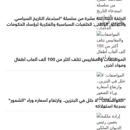
الحلقة السادسة عشرة من سلسلة "استدعاء التاريخ السياسي
والتوثيق الوطني: الخلفيات السياسية والفكرية لرؤساء الحكومات
في عهد الملك الحسين بن طلال (١٩٥٣- ١٩٩٩)"
المواصفات والمقاييس تتلف أكثر من 100 ألف ألعاب أطفال
ومواد أخرى
"المواصفات": لا خلل في البنزين.. وارتفاع أسعاره وراء "الشعور"
بسرعة استهلاكه