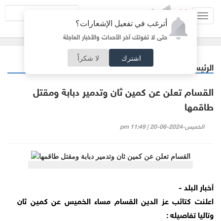
Toggl
أترغب في تفعيل الإشعارات؟
navig
حتى لا تفوتك آخر الأحداث والأخبار العاجلة
اشترك
لا شكراً
الرئيسية
أردنيات
/
القسام تعلن عن كمين ثان وتدمير دبابة ومقتل
طاقمها
الخميس-2024-06-20 | 11:49 pm
أخبار البلد -
اعلنت كتائب عز الدين القسام مساء الخميس عن كمين ثان
وتاليا تفاصيله :