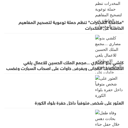
"مكافحة المخدرات" تنظم حملة توعوية لتصحيح المفاهيم
الخاطئة عن المخدرات
كلشي بدو مصاري ...مجمع الملك الحسين للاعمال يلغي
الاصطفاف المجاني ويفرض خاوات على اصحاب السيارت وغضب
واسع لقرار يطرد الاستثمار
العثور على شخص متوفياً داخل حفرة بلواء الكورة