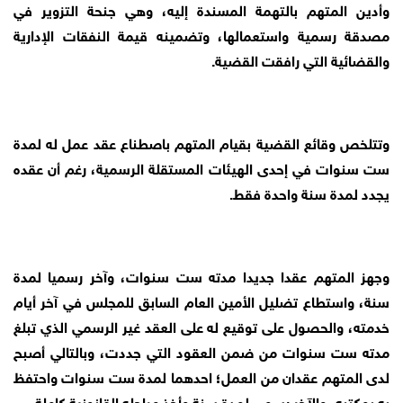
وأدين المتهم بالتهمة المسندة إليه، وهي جنحة التزوير في
مصدقة رسمية واستعمالها، وتضمينه قيمة النفقات الإدارية
والقضائية التي رافقت القضية.
وتتلخص وقائع القضية بقيام المتهم باصطناع عقد عمل له لمدة
ست سنوات في إحدى الهيئات المستقلة الرسمية، رغم أن عقده
يجدد لمدة سنة واحدة فقط.
وجهز المتهم عقدا جديدا مدته ست سنوات، وآخر رسميا لمدة
سنة، واستطاع تضليل الأمين العام السابق للمجلس في آخر أيام
خدمته، والحصول على توقيع له على العقد غير الرسمي الذي تبلغ
مدته ست سنوات من ضمن العقود التي جددت، وبالتالي أصبح
لدى المتهم عقدان من العمل؛ احدهما لمدة ست سنوات واحتفظ
به بمكتبه، والآخر رسمي لمدة سنة وأخذ مراحله القانونية كاملة.