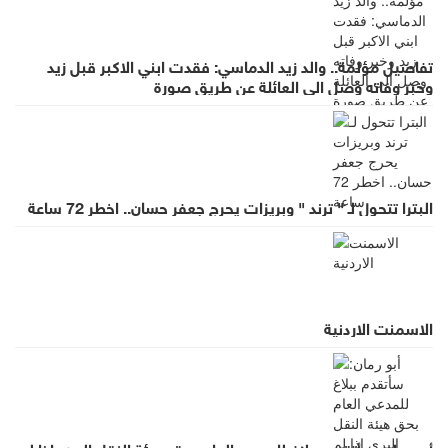
تفاصيل مؤلمة.. والد زيد الدماسي: فقدت ابني الاكبر قبل زيد
وخبر وفاته وصل الى العائلة عن طريق صورة
البترا تتحول لـ " ترند " وبريزات يحرج جعفر حسان.. اخطر 72 ساعة
الاسمنت الاردنية
أبو رمان: سأتقدم ببلاغ للمدعي العام بحق هيئة النقل البري إذا لم