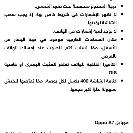
درجة السطوع منخفضة تحت ضوء الشمس.
لا تظهر الإشعارات في شريط خاص بها، إذ يجب سحب
الشاشة لرؤيتها.
لا توجد لمبة إشعارات في الهاتف.
مكان السماعات الخارجية موجود في جهة اليسار من
الأسفل، ممّا يُسبّب كتم للصوت عند إمساك الهاتف
بالعرض.
الكاميرا الخلفية للهاتف تفتقر للمثبت البصري أو خاصية
OIS.
كثافة الشاشة 402 بكسل لكل بوصة، ممّا يُعرّضها للخدش
بسهولة نظرًا لكبر حجمها.
موبايل Oppo A7
الهاتف لا يدعم الشحن السريع أو اللاسلكي، فتستغرق