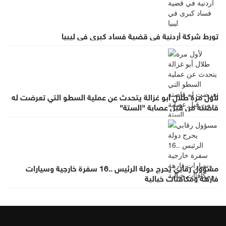
تورط شركة أردنية في قضية فساد كبرى في ليبيا
لأول مرة طلال أبو غزالة يتحدث عن عملية السطو التي تعرضت له
قاصته من قبل عصابة "الستة"
مسؤول رقابي يحرج دولة الرئيس ..16 سفرة خارجية وسيارات
فارهة ومكافئات خيالية