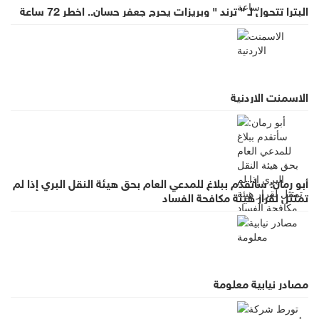
البترا تتحول لـ " ترند " وبريزات يحرج جعفر حسان.. اخطر 72 ساعة
الاسمنت الاردنية
أبو رمان: سأتقدم ببلاغ للمدعي العام بحق هيئة النقل البري إذا لم
تمتثل لقرار هيئة مكافحة الفساد
مصادر نيابية معلومة