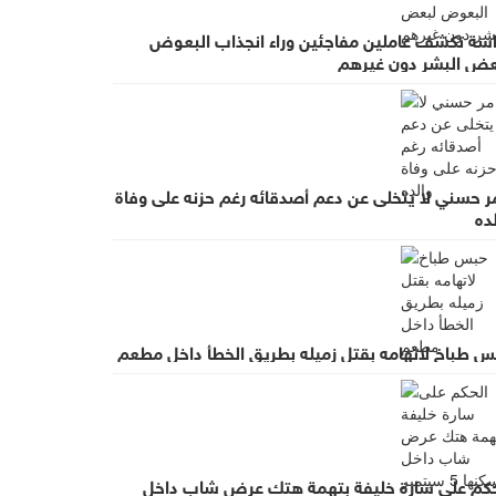
اسة تكشف عاملين مفاجئين وراء انجذاب البعوض
عض البشر دون غيرهم
مر حسني لا يتخلى عن دعم أصدقائه رغم حزنه على وفاة
ده
س طباخ لاتهامه بقتل زميله بطريق الخطأ داخل مطعم
حكم على سارة خليفة بتهمة هتك عرض شاب داخل