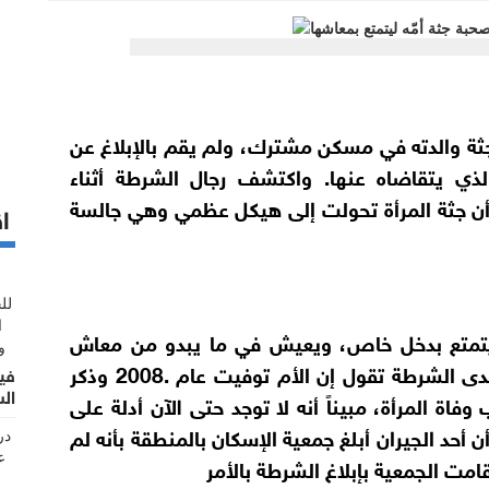
 جثة والدته في مسكن مشترك، ولم يقم بالإبلاغ عن
الذي يتقاضاه عنها. واكتشف رجال الشرطة أثناء
أن جثة المرأة تحولت إلى هيكل عظمي وهي جالسة
اق
رطة: «إن الرجل (46 عاماً) لا يتمتع بدخل خاص، ويعيش في ما يبدو من معاش
والدته»، مشيراً إلى أن البيانات التي توافرت لدى الشرطة تقول إن الأم توفيت عام .2008 وذكر
فيد
ال
اة المرأة، مبيناً أنه لا توجد حتى الآن أدلة على
حد الجيران أبلغ جمعية الإسكان بالمنطقة بأنه لم
امت الجمعية بإبلاغ الشرطة بالأمر