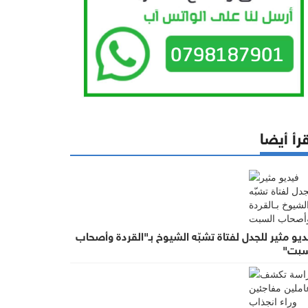
رأ أيضا
يو مثير للجدل لفتاة تشبّه الشيوخ بـ"القردة وأصحاب
سبت"