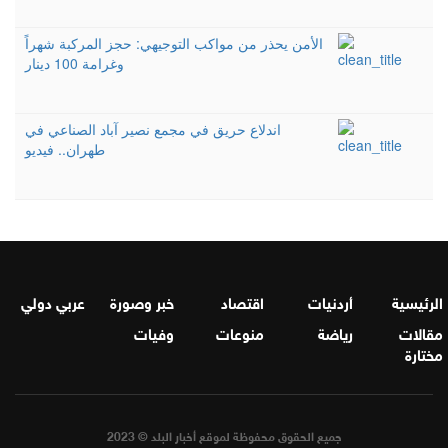
الأمن يحذر من مواكب التوجيهي: حجز المركبة شهراً
وغرامة 100 دينار
اندلاع حريق في مجمع نصير آباد الصناعي في
طهران.. فيديو
الرئيسية
أردنيات
اقتصاد
خبر وصورة
عربي دولي
مقالات
رياضة
منوعات
وفيات
مختارة
جميع الحقوق محفوظة لموقع أخبار البلد © 2023