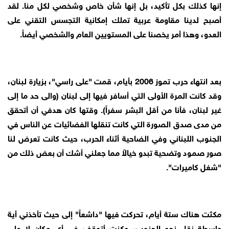
إنها كذلك بكل تأكيد، بل إنها شأن خاص وشخصي لكل منا. لقد
أصبح لدينا مقاومة عربية تملك إمكانية التجسس التقني على
العدو، وهذا أمر يخصنا على المستويين العام والشخصي أيضاً.
بعد انتهاء حرب تموز 2006 بأيام، قمت "على راسي"، بزيارة لبنان،
وقد كانت المرة الأولى التي أسافر فيها إلى لبنان (والى حد ما إلى
غير لبنان، فأنا من أقل البشر سفراً). وقتها كان هدفي أن أتحقق
من مدى صدق الصورة التي كانت تنقلها الفضائيات عن الناس في
الجنوب اللبناني وفي الضاحية أثناء الحرب، حيث كانت تعرض لنا
صور صمود وتضحية تبدو خيالاً مما جعلني أشك أن بعض ذلك من
"شغل كاميرات".
مكثت هناك ستة أيام، تحركت فيها "داشعاً" إلى حيث تأخذني أية
واسطة نقل نحو الجنوب، وكنت أتوقف في أي مكان لا على