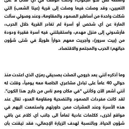
التعيين، وقد وصلت فيما وصلت إلى قرية (عيتا الشعب) التي
شكلت واحدة من أساطير الصمود والمقاومة، وعند وصولي سألت
المارة عن أي شخص أو أسرة لم تغادر القرية خلال الحرب،
فأرشدوني إلى منزل مهدم، واستقبلتني فيه أسرة فقيرة ودودة
من (بيت سرور)، وأجريت معهم حواراً طويلاً في شتى شؤون
حياتهم؛ الحرب والمجتمع والاقتصاد.
وما أذكره أنني بعد خروجي اتصلت بصديقي رمزي الذي اعتدت منذ
حوالي 40 عاماً على تبادل مشاعري الخاصة معه يومياً، وقلت له
أنني أشعر الآن وكأنني "في مكان ومع ناس من خارج هذا الكون".
لقد كانت مفردات الصمود والتضحية ومقاومة العدو، تقال عند
هذه الأسرة وعند العشرات ممن حاورتهم واستمعت اليهم في
مواقع أخرى، ككلمات عادية تماماً الى جانب أي كلام عن باقي
شؤون الحياة. وبالنسبة لهدف الزيارة الإجمالي، فقد تيقنت بأن