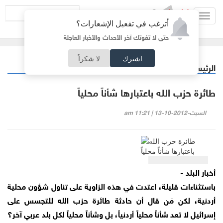
Toggl
أترغب في تفعيل الإشعارات؟
navig
حتى لا تفوتك آخر الأحداث والأخبار العاجلة
اشترك
لا شكراً
الرئيسية
مقالات مختارة
/
طائرة حزب الله باعتبارها شأناً محلياً
السبت-2012-10-13 | 11:21 am
أخبار البلد -
باستثناءات قليلة، اعتدت في هذه الزاوية على تناول شؤون محلية
أردنية، لكن مَن قال أن حادثة طائرة حزب الله للتجسس على
إسرائيل لا تعد شأناً محلياً أردنياً، بل وشأناً محلياً لكل بلد عربي آخر؟