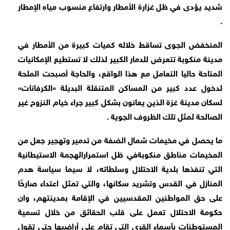
شديد يؤدى في ظل غزارة الأمطار وارتفاع منسوب مياه الإمطار
.
المنخفض الجوى تساقط خلاله كميات كبيرة من الأمطار في
مدينة منكوبة تتعرض للدمار الكبير لذلك لا تستطيع الإمكانيات
المتاحة حاليا التعامل مع هذا الواقع، والحاجة أصبحت الملحة
لدخول عدد كبير من المساكن المتنقلة البديلة «الكرفانات»
لسكان مدينة غزة الذين يعانون بشكل كبير جراء خيام النزوح غير
الصالحة لمثل تلك الظروف الجوية .
ما يحصل في مخيمات شمال الضفة من تدمير وتهجير جعل من
المخيمات مناطق منكوبة
في ظل استمرار
الهجمة الاستيطانية
التي تنفذها بلدية الاحتلال وسلطاته، لا سيما سياسة هدم
المنازل في القدس وتشريد سكانها، والتي تمثل اعتداء صارخًا
على حق المواطنين المقدسيين في الإقامة بمدينتهم، وان
حكومة الاحتلال تعمل على قلب الحقائق من خلال تسمية
المستوطنات بأسماء القرى التي تقام على أراضيها حتى تقول