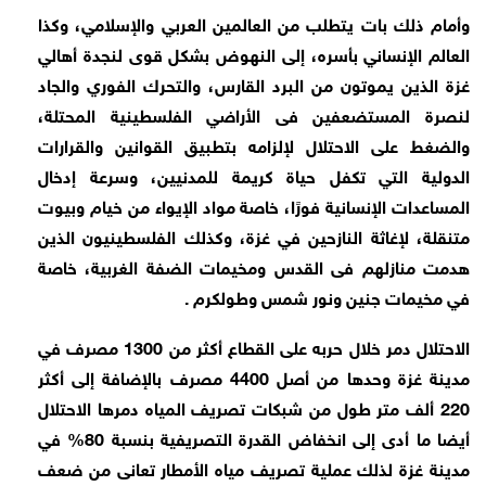
وأمام ذلك بات يتطلب من العالمين العربي والإسلامي، وكذا
العالم الإنساني بأسره، إلى النهوض بشكل قوى لنجدة أهالي
غزة الذين يموتون من البرد القارس، والتحرك الفوري والجاد
لنصرة المستضعفين فى الأراضي الفلسطينية المحتلة،
والضغط على الاحتلال لإلزامه بتطبيق القوانين والقرارات
الدولية التي تكفل حياة كريمة للمدنيين، وسرعة إدخال
المساعدات الإنسانية فورًا، خاصة مواد الإيواء من خيام وبيوت
متنقلة، لإغاثة النازحين في غزة، وكذلك الفلسطينيون الذين
هدمت منازلهم فى القدس ومخيمات الضفة الغربية، خاصة
في مخيمات جنين ونور شمس وطولكرم .
الاحتلال دمر خلال حربه على القطاع أكثر من 1300 مصرف في
مدينة غزة وحدها من أصل 4400 مصرف بالإضافة إلى أكثر
220 ألف متر طول من شبكات تصريف المياه دمرها الاحتلال
أيضا ما أدى إلى انخفاض القدرة التصريفية بنسبة 80% في
مدينة غزة لذلك عملية تصريف مياه الأمطار تعانى من ضعف