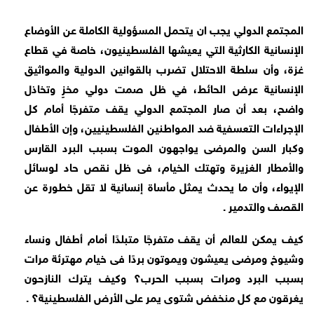
المجتمع الدولي يجب ان يتحمل المسؤولية الكاملة عن الأوضاع
الإنسانية الكارثية التي يعيشها الفلسطينيون، خاصة في قطاع
غزة، وأن سلطة الاحتلال تضرب بالقوانين الدولية والمواثيق
الإنسانية عرض الحائط، في ظل صمت دولي مخزٍ وتخاذل
واضح، بعد أن صار المجتمع الدولي يقف متفرجًا أمام كل
الإجراءات التعسفية ضد المواطنين الفلسطينيين، وإن الأطفال
وكبار السن والمرضى يواجهون الموت بسبب البرد القارس
والأمطار الغزيرة وتهتك الخيام، فى ظل نقص حاد لوسائل
الإيواء، وأن ما يحدث يمثل مأساة إنسانية لا تقل خطورة عن
القصف والتدمير .
كيف يمكن للعالم أن يقف متفرجًا متبلدًا أمام أطفال ونساء
وشيوخ ومرضى يعيشون ويموتون بردًا فى خيام مهترئة مرات
بسبب البرد ومرات بسبب الحرب؟ وكيف يترك النازحون
يغرقون مع كل منخفض شتوى يمر على الأرض الفلسطينية؟ .