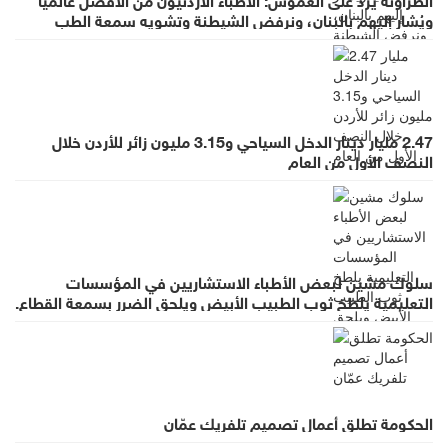
ويُشار إليهم بالبنان، ونرفض الشيطنة وتشويه سمعة الطب
بالعموميات
2.47 مليار دينار الدخل السياحي و3.15 مليون زائر للأردن خلال
النصف الأول من العام
سلوك مشين لبعض الأطباء الاستشاريين في المؤسسات
التعليمية يلطخ ثوب الطبيب الأبيض ويلحق الضرر بسمعة القطاع.
الحكومة تطلق أعمال تصميم تلفريك عمّان