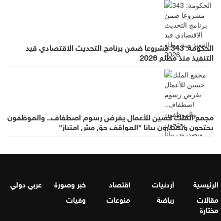
الحكومة: 343 مشروعا ضمن برنامج التحديث الاقتصادي قيد
التنفيذ منذ مطلع 2026
مجمع الملك حسين للأعمال يفرض رسوم اصطفاف.. والموظفون
يحتجون ويصدرون بيانا "المواقف حق مش امتياز"
الرئيسية
أردنيات
اقتصاد
خبر وصورة
عربي دولي
مقالات
رياضة
منوعات
وفيات
مختارة